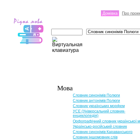
Домівка
Про прое
Мова
Словник синонімів Полюги
Словник антонімів Полюги
Словник українських морфем
УСЕ (Універсальний словник-
енциклопедія)
Орфографічний словник української 
Українсько-російський словник
Словник синонімів Караванського
Словник іншомовник слів