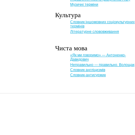
Музичні терміни
Культура
Словник іншомовних соціокультурних
термінів
Літературне слововживання
Чиста мова
«Як ми говоримо» — Антоненко-
Давидович
Неправильно — правильно. Волощак
Словник англіцизмів
Словник-антисуржик