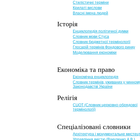
Стилістичні терміни
Крилаті вислови
Власні імена людей
Історія
Енциклопедія політичної думки
Словник мови Стуса
Словник бюджетної термінології
Глосарій термінів Фондового ринку
Моделювання економіки
Економіка та право
Eкономічна енциклопедія
Словник термінів, уживаних у чинном
Законодавстві України
Релігія
СЦОТ (Словник церковно-обрядової
термінології)
Спеціалізовані словники
Архітектура і монументальне мистец
Управління якістю (Вакуленко А.В.)