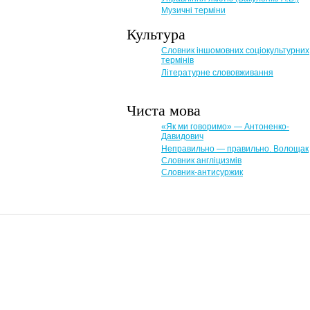
Музичні терміни
Культура
Словник іншомовних соціокультурних
термінів
Літературне слововживання
Чиста мова
«Як ми говоримо» — Антоненко-
Давидович
Неправильно — правильно. Волощак
Словник англіцизмів
Словник-антисуржик