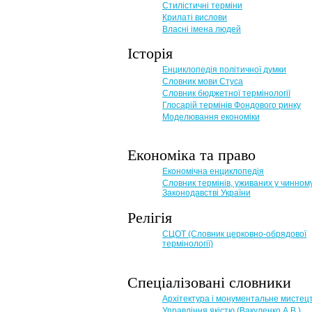
Стилістичні терміни
Крилаті вислови
Власні імена людей
Історія
Енциклопедія політичної думки
Словник мови Стуса
Словник бюджетної термінології
Глосарій термінів Фондового ринку
Моделювання економіки
Економіка та право
Eкономічна енциклопедія
Словник термінів, уживаних у чинном
Законодавстві України
Релігія
СЦОТ (Словник церковно-обрядової
термінології)
Спеціалізовані словники
Архітектура і монументальне мистец
Управління якістю (Вакуленко А.В.)