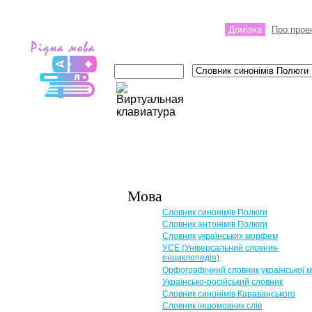
Домівка
Про прое
Мова
Словник синонімів Полюги
Словник антонімів Полюги
Словник українських морфем
УСЕ (Універсальний словник-
енциклопедія)
Орфографічний словник української 
Українсько-російський словник
Словник синонімів Караванського
Словник іншомовник слів