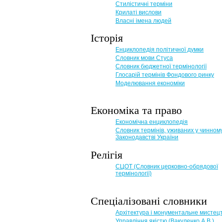
Стилістичні терміни
Крилаті вислови
Власні імена людей
Історія
Енциклопедія політичної думки
Словник мови Стуса
Словник бюджетної термінології
Глосарій термінів Фондового ринку
Моделювання економіки
Економіка та право
Eкономічна енциклопедія
Словник термінів, уживаних у чинном
Законодавстві України
Релігія
СЦОТ (Словник церковно-обрядової
термінології)
Спеціалізовані словники
Архітектура і монументальне мистец
Управління якістю (Вакуленко А.В.)