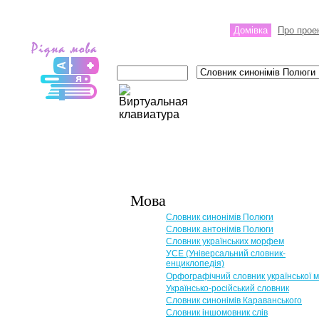
Домівка
Про прое
Мова
Словник синонімів Полюги
Словник антонімів Полюги
Словник українських морфем
УСЕ (Універсальний словник-
енциклопедія)
Орфографічний словник української 
Українсько-російський словник
Словник синонімів Караванського
Словник іншомовник слів