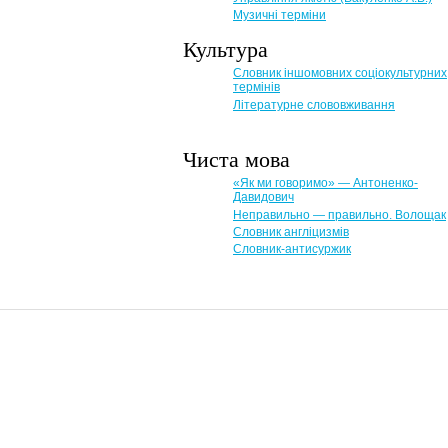
Музичні терміни
Культура
Словник іншомовних соціокультурних
термінів
Літературне слововживання
Чиста мова
«Як ми говоримо» — Антоненко-
Давидович
Неправильно — правильно. Волощак
Словник англіцизмів
Словник-антисуржик