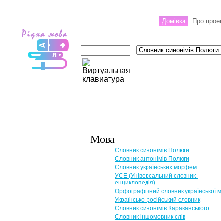
Домівка
Про прое
Мова
Словник синонімів Полюги
Словник антонімів Полюги
Словник українських морфем
УСЕ (Універсальний словник-
енциклопедія)
Орфографічний словник української 
Українсько-російський словник
Словник синонімів Караванського
Словник іншомовник слів