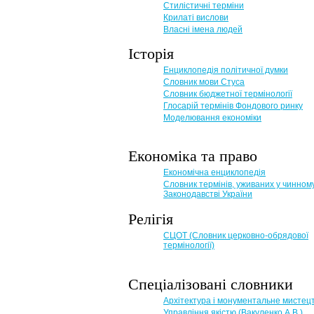
Стилістичні терміни
Крилаті вислови
Власні імена людей
Історія
Енциклопедія політичної думки
Словник мови Стуса
Словник бюджетної термінології
Глосарій термінів Фондового ринку
Моделювання економіки
Економіка та право
Eкономічна енциклопедія
Словник термінів, уживаних у чинном
Законодавстві України
Релігія
СЦОТ (Словник церковно-обрядової
термінології)
Спеціалізовані словники
Архітектура і монументальне мистец
Управління якістю (Вакуленко А.В.)