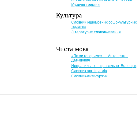
Музичні терміни
Культура
Словник іншомовних соціокультурних
термінів
Літературне слововживання
Чиста мова
«Як ми говоримо» — Антоненко-
Давидович
Неправильно — правильно. Волощак
Словник англіцизмів
Словник-антисуржик