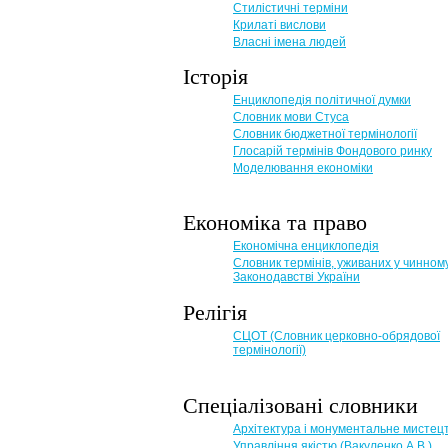
Стилістичні терміни
Крилаті вислови
Власні імена людей
Історія
Енциклопедія політичної думки
Словник мови Стуса
Словник бюджетної термінології
Глосарій термінів Фондового ринку
Моделювання економіки
Економіка та право
Eкономічна енциклопедія
Словник термінів, уживаних у чинном
Законодавстві України
Релігія
СЦОТ (Словник церковно-обрядової
термінології)
Спеціалізовані словники
Архітектура і монументальне мистец
Управління якістю (Вакуленко А.В.)