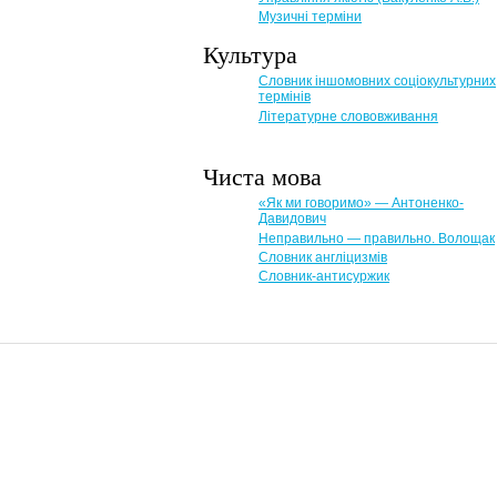
Музичні терміни
Культура
Словник іншомовних соціокультурних
термінів
Літературне слововживання
Чиста мова
«Як ми говоримо» — Антоненко-
Давидович
Неправильно — правильно. Волощак
Словник англіцизмів
Словник-антисуржик