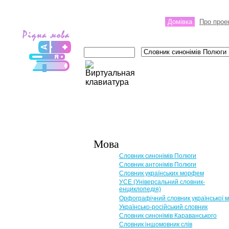
Домівка
Про прое
Мова
Словник синонімів Полюги
Словник антонімів Полюги
Словник українських морфем
УСЕ (Універсальний словник-
енциклопедія)
Орфографічний словник української 
Українсько-російський словник
Словник синонімів Караванського
Словник іншомовник слів