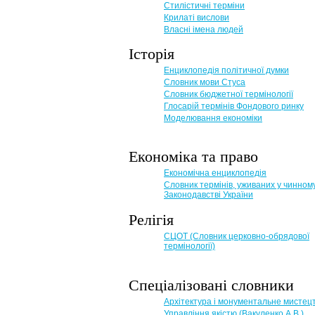
Стилістичні терміни
Крилаті вислови
Власні імена людей
Історія
Енциклопедія політичної думки
Словник мови Стуса
Словник бюджетної термінології
Глосарій термінів Фондового ринку
Моделювання економіки
Економіка та право
Eкономічна енциклопедія
Словник термінів, уживаних у чинном
Законодавстві України
Релігія
СЦОТ (Словник церковно-обрядової
термінології)
Спеціалізовані словники
Архітектура і монументальне мистец
Управління якістю (Вакуленко А.В.)