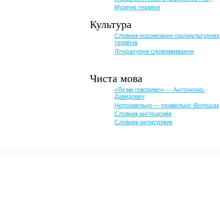
Музичні терміни
Культура
Словник іншомовних соціокультурних
термінів
Літературне слововживання
Чиста мова
«Як ми говоримо» — Антоненко-
Давидович
Неправильно — правильно. Волощак
Словник англіцизмів
Словник-антисуржик