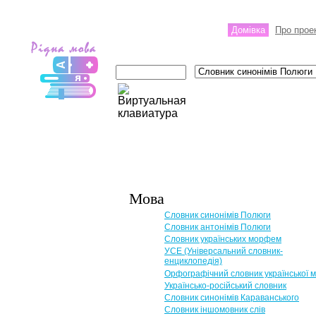
Домівка
Про прое
Мова
Словник синонімів Полюги
Словник антонімів Полюги
Словник українських морфем
УСЕ (Універсальний словник-
енциклопедія)
Орфографічний словник української 
Українсько-російський словник
Словник синонімів Караванського
Словник іншомовник слів