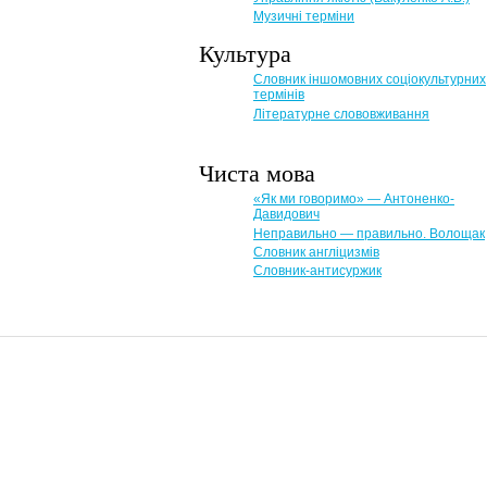
Музичні терміни
Культура
Словник іншомовних соціокультурних
термінів
Літературне слововживання
Чиста мова
«Як ми говоримо» — Антоненко-
Давидович
Неправильно — правильно. Волощак
Словник англіцизмів
Словник-антисуржик