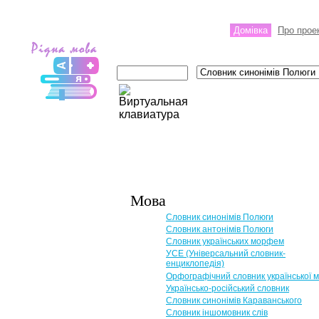
Домівка
Про прое
Мова
Словник синонімів Полюги
Словник антонімів Полюги
Словник українських морфем
УСЕ (Універсальний словник-
енциклопедія)
Орфографічний словник української 
Українсько-російський словник
Словник синонімів Караванського
Словник іншомовник слів