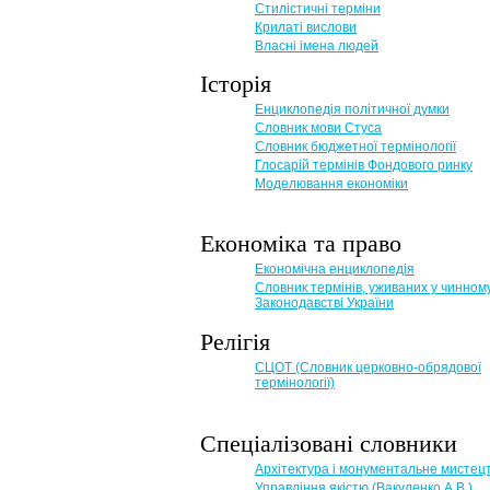
Стилістичні терміни
Крилаті вислови
Власні імена людей
Історія
Енциклопедія політичної думки
Словник мови Стуса
Словник бюджетної термінології
Глосарій термінів Фондового ринку
Моделювання економіки
Економіка та право
Eкономічна енциклопедія
Словник термінів, уживаних у чинном
Законодавстві України
Релігія
СЦОТ (Словник церковно-обрядової
термінології)
Спеціалізовані словники
Архітектура і монументальне мистец
Управління якістю (Вакуленко А.В.)