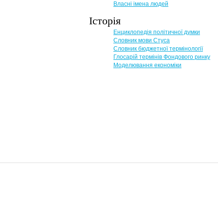
Власні імена людей
Історія
Енциклопедія політичної думки
Словник мови Стуса
Словник бюджетної термінології
Глосарій термінів Фондового ринку
Моделювання економіки