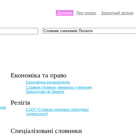
Домівка
Про проект
Зворотний зв'язок
Економіка та право
Eкономічна енциклопедія
Словник термінів, уживаних у чинному
Законодавстві України
Релігія
мови
СЦОТ (Словник церковно-обрядової
термінології)
Спеціалізовані словники