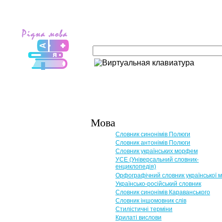
Мова
Словник синонімів Полюги
Словник антонімів Полюги
Словник українських морфем
УСЕ (Універсальний словник-
енциклопедія)
Орфографічний словник української 
Українсько-російський словник
Словник синонімів Караванського
Словник іншомовник слів
Стилістичні терміни
Крилаті вислови