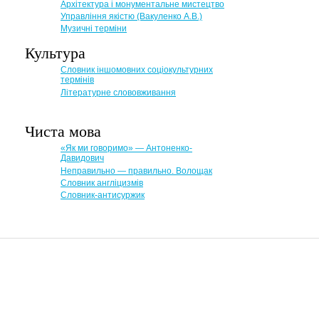
Архітектура і монументальне мистецтво
Управління якістю (Вакуленко А.В.)
Музичні терміни
Культура
Словник іншомовних соціокультурних
термінів
Літературне слововживання
Чиста мова
«Як ми говоримо» — Антоненко-
Давидович
Неправильно — правильно. Волощак
Словник англіцизмів
Словник-антисуржик