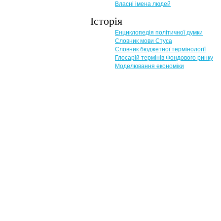
Власні імена людей
Історія
Енциклопедія політичної думки
Словник мови Стуса
Словник бюджетної термінології
Глосарій термінів Фондового ринку
Моделювання економіки