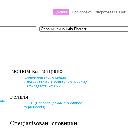
Домівка
Про проект
Зворотний зв'язок
Економіка та право
Eкономічна енциклопедія
Словник термінів, уживаних у чинному
Законодавстві України
Релігія
мови
СЦОТ (Словник церковно-обрядової
термінології)
Спеціалізовані словники