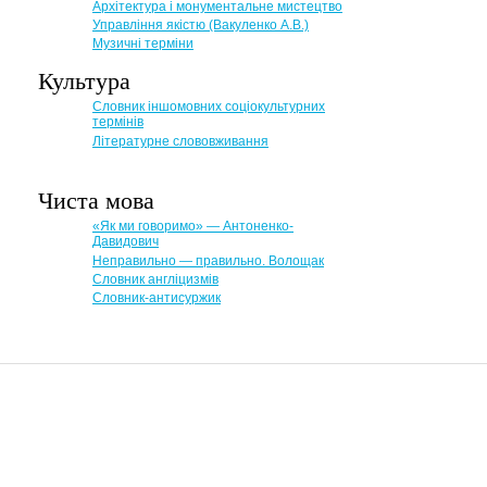
Архітектура і монументальне мистецтво
Управління якістю (Вакуленко А.В.)
Музичні терміни
Культура
Словник іншомовних соціокультурних
термінів
Літературне слововживання
Чиста мова
«Як ми говоримо» — Антоненко-
Давидович
Неправильно — правильно. Волощак
Словник англіцизмів
Словник-антисуржик