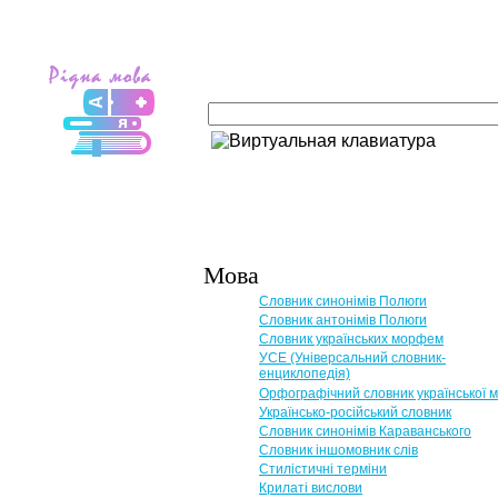
Мова
Словник синонімів Полюги
Словник антонімів Полюги
Словник українських морфем
УСЕ (Універсальний словник-
енциклопедія)
Орфографічний словник української 
Українсько-російський словник
Словник синонімів Караванського
Словник іншомовник слів
Стилістичні терміни
Крилаті вислови