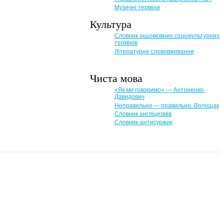
Музичні терміни
Культура
Словник іншомовних соціокультурних
термінів
Літературне слововживання
Чиста мова
«Як ми говоримо» — Антоненко-
Давидович
Неправильно — правильно. Волощак
Словник англіцизмів
Словник-антисуржик