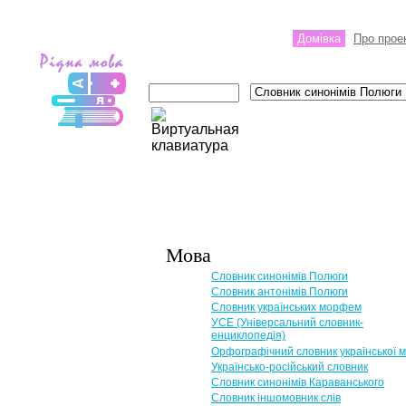
Домівка
Про прое
Мова
Словник синонімів Полюги
Словник антонімів Полюги
Словник українських морфем
УСЕ (Універсальний словник-
енциклопедія)
Орфографічний словник української 
Українсько-російський словник
Словник синонімів Караванського
Словник іншомовник слів