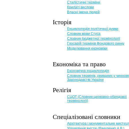
Стилістичні терміни
Крилаті вислови
Власні імена людей
Історія
Енциклопедія політичної думки
Словник мови Стуса
Словник бюджетної термінології
Глосарій термінів Фондового ринку
Моделювання економіки
Економіка та право
Eкономічна енциклопедія
Словник термінів, уживаних у чинном
Законодавстві України
Релігія
СЦОТ (Словник церковно-обрядової
термінології)
Спеціалізовані словники
Архітектура і монументальне мистец
Управління якістю (Вакуленко А.В.)