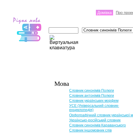
Домівка
Про прое
Мова
Словник синонімів Полюги
Словник антонімів Полюги
Словник українських морфем
УСЕ (Універсальний словник-
енциклопедія)
Орфографічний словник української 
Українсько-російський словник
Словник синонімів Караванського
Словник іншомовник слів