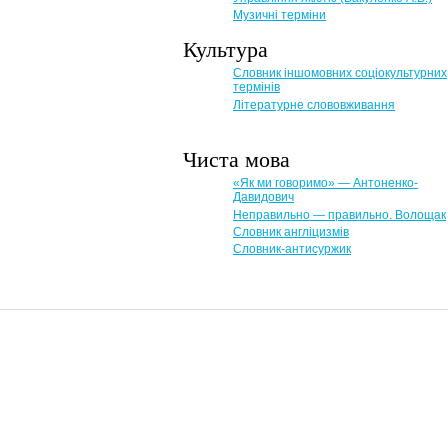
Музичні терміни
Культура
Словник іншомовних соціокультурних
термінів
Літературне слововживання
Чиста мова
«Як ми говоримо» — Антоненко-
Давидович
Неправильно — правильно. Волощак
Словник англіцизмів
Словник-антисуржик