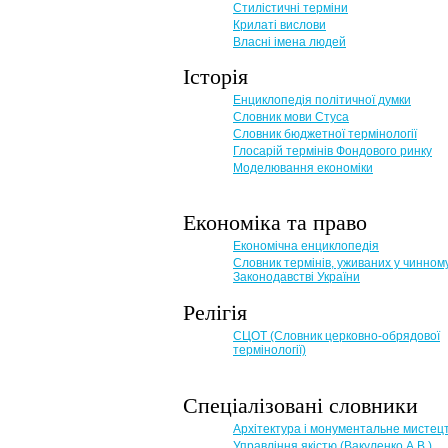
Стилістичні терміни
Крилаті вислови
Власні імена людей
Історія
Енциклопедія політичної думки
Словник мови Стуса
Словник бюджетної термінології
Глосарій термінів Фондового ринку
Моделювання економіки
Економіка та право
Eкономічна енциклопедія
Словник термінів, уживаних у чинном
Законодавстві України
Релігія
СЦОТ (Словник церковно-обрядової
термінології)
Спеціалізовані словники
Архітектура і монументальне мистец
Управління якістю (Вакуленко А.В.)