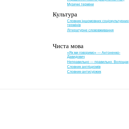
Музичні терміни
Культура
Словник іншомовних соціокультурних
термінів
Літературне слововживання
Чиста мова
«Як ми говоримо» — Антоненко-
Давидович
Неправильно — правильно. Волощак
Словник англіцизмів
Словник-антисуржик