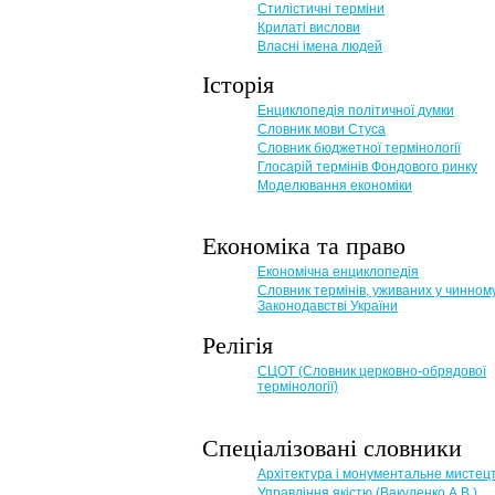
Стилістичні терміни
Крилаті вислови
Власні імена людей
Історія
Енциклопедія політичної думки
Словник мови Стуса
Словник бюджетної термінології
Глосарій термінів Фондового ринку
Моделювання економіки
Економіка та право
Eкономічна енциклопедія
Словник термінів, уживаних у чинном
Законодавстві України
Релігія
СЦОТ (Словник церковно-обрядової
термінології)
Спеціалізовані словники
Архітектура і монументальне мистец
Управління якістю (Вакуленко А.В.)