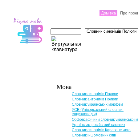
Домівка
Про прое
Мова
Словник синонімів Полюги
Словник антонімів Полюги
Словник українських морфем
УСЕ (Універсальний словник-
енциклопедія)
Орфографічний словник української 
Українсько-російський словник
Словник синонімів Караванського
Словник іншомовник слів