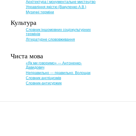
Архітектура і монументальне мистецтво
Управління якістю (Вакуленко А.В.)
Музичні терміни
Культура
Словник іншомовних соціокультурних
термінів
Літературне слововживання
Чиста мова
«Як ми говоримо» — Антоненко-
Давидович
Неправильно — правильно. Волощак
Словник англіцизмів
Словник-антисуржик