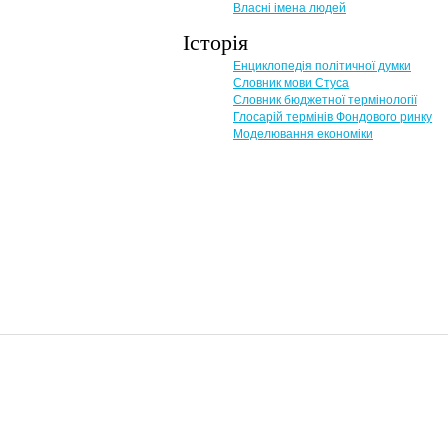
Власні імена людей
Історія
Енциклопедія політичної думки
Словник мови Стуса
Словник бюджетної термінології
Глосарій термінів Фондового ринку
Моделювання економіки