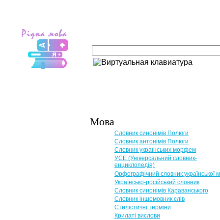
Мова
Словник синонімів Полюги
Словник антонімів Полюги
Словник українських морфем
УСЕ (Універсальний словник-
енциклопедія)
Орфографічний словник української 
Українсько-російський словник
Словник синонімів Караванського
Словник іншомовник слів
Стилістичні терміни
Крилаті вислови