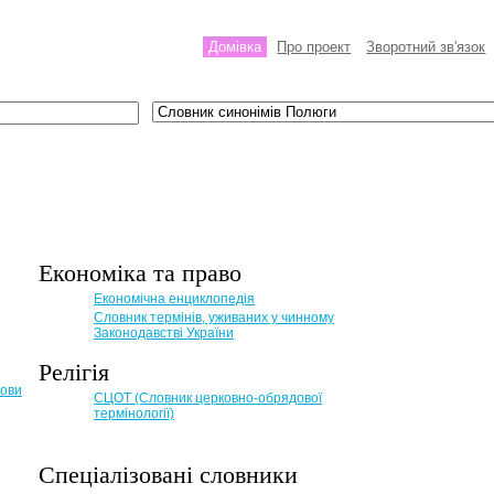
Домівка
Про проект
Зворотний зв'язок
Економіка та право
Eкономічна енциклопедія
Словник термінів, уживаних у чинному
Законодавстві України
Релігія
мови
СЦОТ (Словник церковно-обрядової
термінології)
Спеціалізовані словники