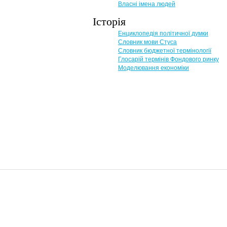
Власні імена людей
Історія
Енциклопедія політичної думки
Словник мови Стуса
Словник бюджетної термінології
Глосарій термінів Фондового ринку
Моделювання економіки