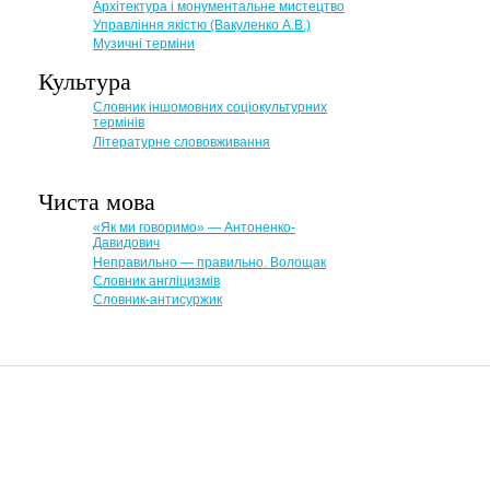
Архітектура і монументальне мистецтво
Управління якістю (Вакуленко А.В.)
Музичні терміни
Культура
Словник іншомовних соціокультурних
термінів
Літературне слововживання
Чиста мова
«Як ми говоримо» — Антоненко-
Давидович
Неправильно — правильно. Волощак
Словник англіцизмів
Словник-антисуржик