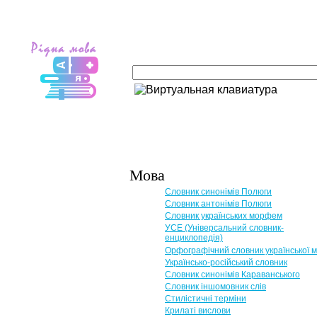
Мова
Словник синонімів Полюги
Словник антонімів Полюги
Словник українських морфем
УСЕ (Універсальний словник-
енциклопедія)
Орфографічний словник української 
Українсько-російський словник
Словник синонімів Караванського
Словник іншомовник слів
Стилістичні терміни
Крилаті вислови