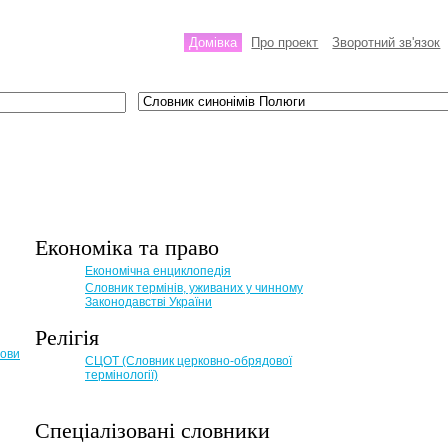
Домівка
Про проект
Зворотний зв'язок
Економіка та право
Eкономічна енциклопедія
Словник термінів, уживаних у чинному
Законодавстві України
Релігія
мови
СЦОТ (Словник церковно-обрядової
термінології)
Спеціалізовані словники