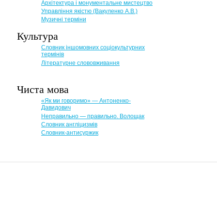
Архітектура і монументальне мистецтво
Управління якістю (Вакуленко А.В.)
Музичні терміни
Культура
Словник іншомовних соціокультурних
термінів
Літературне слововживання
Чиста мова
«Як ми говоримо» — Антоненко-
Давидович
Неправильно — правильно. Волощак
Словник англіцизмів
Словник-антисуржик