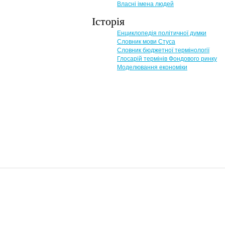
Власні імена людей
Історія
Енциклопедія політичної думки
Словник мови Стуса
Словник бюджетної термінології
Глосарій термінів Фондового ринку
Моделювання економіки