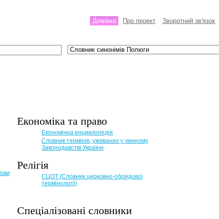
Домівка
Про проект
Зворотний зв'язок
Економіка та право
Eкономічна енциклопедія
Словник термінів, уживаних у чинному
Законодавстві України
Релігія
мови
СЦОТ (Словник церковно-обрядової
термінології)
Спеціалізовані словники