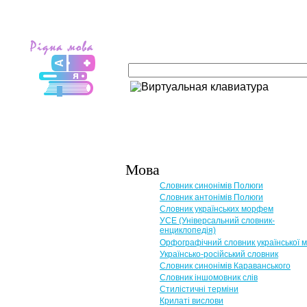
Мова
Словник синонімів Полюги
Словник антонімів Полюги
Словник українських морфем
УСЕ (Універсальний словник-
енциклопедія)
Орфографічний словник української 
Українсько-російський словник
Словник синонімів Караванського
Словник іншомовник слів
Стилістичні терміни
Крилаті вислови