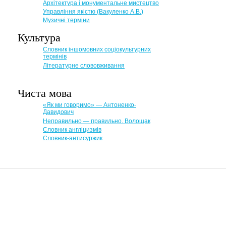
Архітектура і монументальне мистецтво
Управління якістю (Вакуленко А.В.)
Музичні терміни
Культура
Словник іншомовних соціокультурних
термінів
Літературне слововживання
Чиста мова
«Як ми говоримо» — Антоненко-
Давидович
Неправильно — правильно. Волощак
Словник англіцизмів
Словник-антисуржик