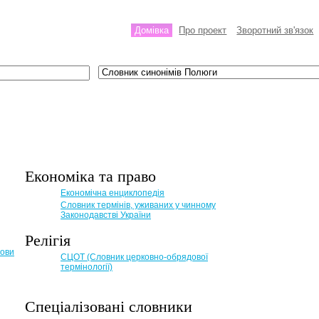
Домівка
Про проект
Зворотний зв'язок
Економіка та право
Eкономічна енциклопедія
Словник термінів, уживаних у чинному
Законодавстві України
Релігія
мови
СЦОТ (Словник церковно-обрядової
термінології)
Спеціалізовані словники