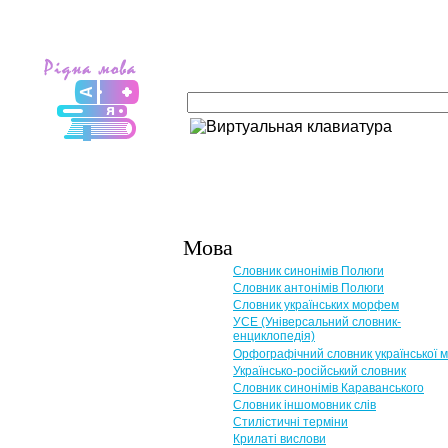
Мова
Словник синонімів Полюги
Словник антонімів Полюги
Словник українських морфем
УСЕ (Універсальний словник-
енциклопедія)
Орфографічний словник української 
Українсько-російський словник
Словник синонімів Караванського
Словник іншомовник слів
Стилістичні терміни
Крилаті вислови