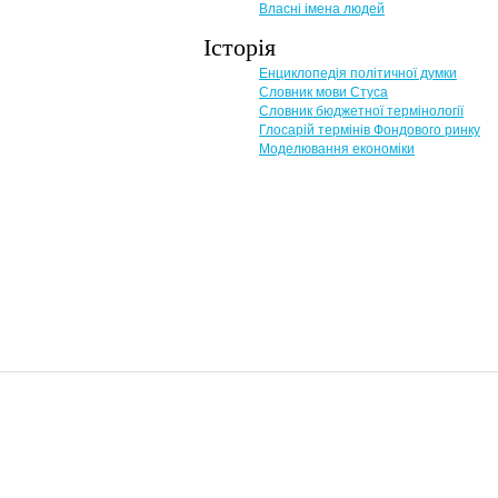
Власні імена людей
Історія
Енциклопедія політичної думки
Словник мови Стуса
Словник бюджетної термінології
Глосарій термінів Фондового ринку
Моделювання економіки