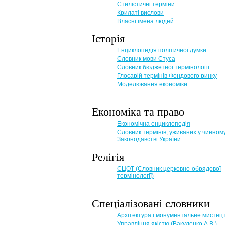
Стилістичні терміни
Крилаті вислови
Власні імена людей
Історія
Енциклопедія політичної думки
Словник мови Стуса
Словник бюджетної термінології
Глосарій термінів Фондового ринку
Моделювання економіки
Економіка та право
Eкономічна енциклопедія
Словник термінів, уживаних у чинном
Законодавстві України
Релігія
СЦОТ (Словник церковно-обрядової
термінології)
Спеціалізовані словники
Архітектура і монументальне мистец
Управління якістю (Вакуленко А.В.)