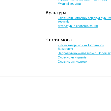
Музичні терміни
Культура
Словник іншомовних соціокультурних
термінів
Літературне слововживання
Чиста мова
«Як ми говоримо» — Антоненко-
Давидович
Неправильно — правильно. Волощак
Словник англіцизмів
Словник-антисуржик