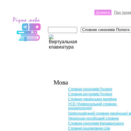
Домівка
Про прое
Мова
Словник синонімів Полюги
Словник антонімів Полюги
Словник українських морфем
УСЕ (Універсальний словник-
енциклопедія)
Орфографічний словник української 
Українсько-російський словник
Словник синонімів Караванського
Словник іншомовник слів