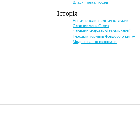
Власні імена людей
Історія
Енциклопедія політичної думки
Словник мови Стуса
Словник бюджетної термінології
Глосарій термінів Фондового ринку
Моделювання економіки