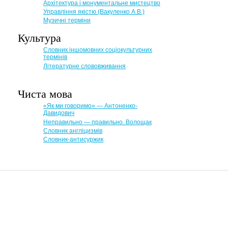
Архітектура і монументальне мистецтво
Управління якістю (Вакуленко А.В.)
Музичні терміни
Культура
Словник іншомовних соціокультурних
термінів
Літературне слововживання
Чиста мова
«Як ми говоримо» — Антоненко-
Давидович
Неправильно — правильно. Волощак
Словник англіцизмів
Словник-антисуржик