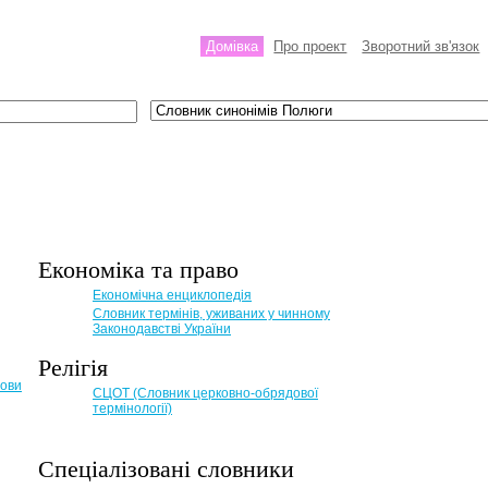
Домівка
Про проект
Зворотний зв'язок
Економіка та право
Eкономічна енциклопедія
Словник термінів, уживаних у чинному
Законодавстві України
Релігія
мови
СЦОТ (Словник церковно-обрядової
термінології)
Спеціалізовані словники