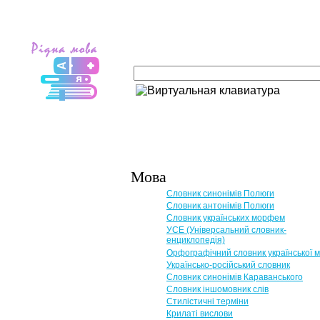
Мова
Словник синонімів Полюги
Словник антонімів Полюги
Словник українських морфем
УСЕ (Універсальний словник-
енциклопедія)
Орфографічний словник української 
Українсько-російський словник
Словник синонімів Караванського
Словник іншомовник слів
Стилістичні терміни
Крилаті вислови