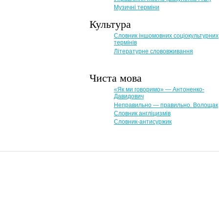
Музичні терміни
Культура
Словник іншомовних соціокультурних
термінів
Літературне слововживання
Чиста мова
«Як ми говоримо» — Антоненко-
Давидович
Неправильно — правильно. Волощак
Словник англіцизмів
Словник-антисуржик