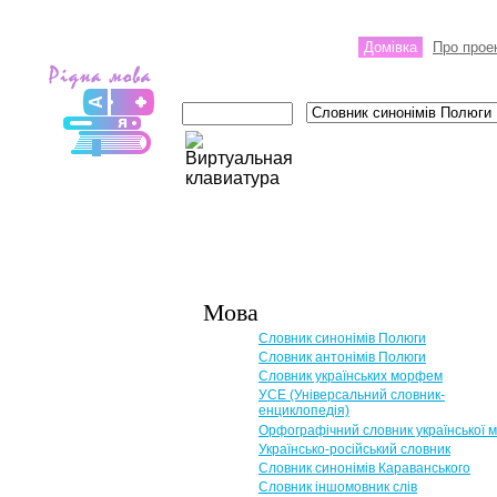
Домівка
Про прое
Мова
Словник синонімів Полюги
Словник антонімів Полюги
Словник українських морфем
УСЕ (Універсальний словник-
енциклопедія)
Орфографічний словник української 
Українсько-російський словник
Словник синонімів Караванського
Словник іншомовник слів