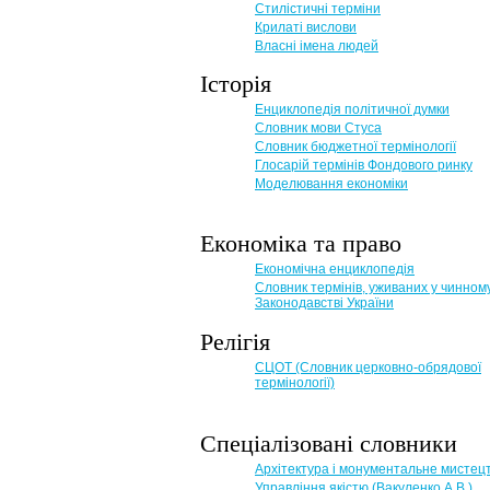
Стилістичні терміни
Крилаті вислови
Власні імена людей
Історія
Енциклопедія політичної думки
Словник мови Стуса
Словник бюджетної термінології
Глосарій термінів Фондового ринку
Моделювання економіки
Економіка та право
Eкономічна енциклопедія
Словник термінів, уживаних у чинном
Законодавстві України
Релігія
СЦОТ (Словник церковно-обрядової
термінології)
Спеціалізовані словники
Архітектура і монументальне мистец
Управління якістю (Вакуленко А.В.)