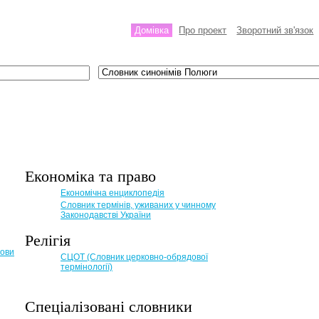
Домівка
Про проект
Зворотний зв'язок
Економіка та право
Eкономічна енциклопедія
Словник термінів, уживаних у чинному
Законодавстві України
Релігія
мови
СЦОТ (Словник церковно-обрядової
термінології)
Спеціалізовані словники