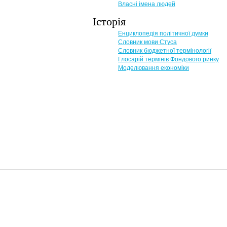
Власні імена людей
Історія
Енциклопедія політичної думки
Словник мови Стуса
Словник бюджетної термінології
Глосарій термінів Фондового ринку
Моделювання економіки