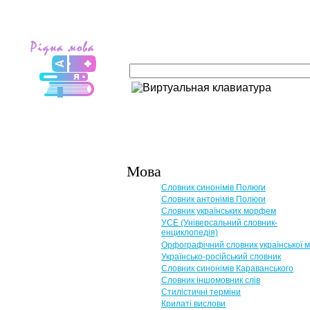
Мова
Словник синонімів Полюги
Словник антонімів Полюги
Словник українських морфем
УСЕ (Універсальний словник-
енциклопедія)
Орфографічний словник української 
Українсько-російський словник
Словник синонімів Караванського
Словник іншомовник слів
Стилістичні терміни
Крилаті вислови