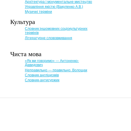
Архітектура і монументальне мистецтво
Управління якістю (Вакуленко А.В.)
Музичні терміни
Культура
Словник іншомовних соціокультурних
термінів
Літературне слововживання
Чиста мова
«Як ми говоримо» — Антоненко-
Давидович
Неправильно — правильно. Волощак
Словник англіцизмів
Словник-антисуржик