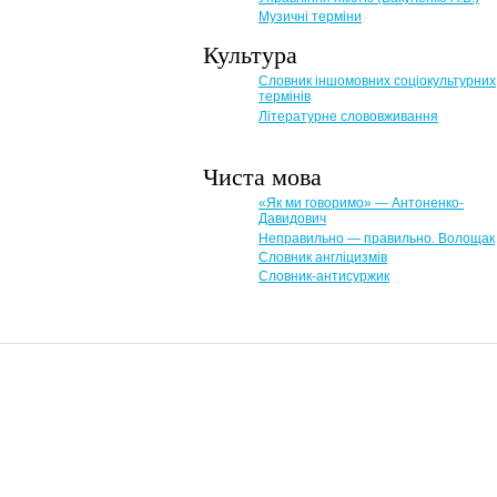
Музичні терміни
Культура
Словник іншомовних соціокультурних
термінів
Літературне слововживання
Чиста мова
«Як ми говоримо» — Антоненко-
Давидович
Неправильно — правильно. Волощак
Словник англіцизмів
Словник-антисуржик