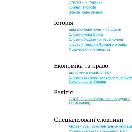
Стилістичні терміни
Крилаті вислови
Власні імена людей
Історія
Енциклопедія політичної думки
Словник мови Стуса
Словник бюджетної термінології
Глосарій термінів Фондового ринку
Моделювання економіки
Економіка та право
Eкономічна енциклопедія
Словник термінів, уживаних у чинном
Законодавстві України
Релігія
СЦОТ (Словник церковно-обрядової
термінології)
Спеціалізовані словники
Архітектура і монументальне мистец
Управління якістю (Вакуленко А.В.)