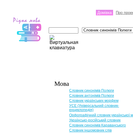
Домівка
Про прое
Мова
Словник синонімів Полюги
Словник антонімів Полюги
Словник українських морфем
УСЕ (Універсальний словник-
енциклопедія)
Орфографічний словник української 
Українсько-російський словник
Словник синонімів Караванського
Словник іншомовник слів