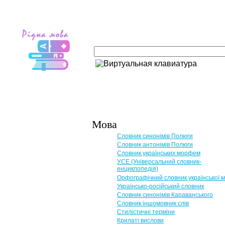
Мова
Словник синонімів Полюги
Словник антонімів Полюги
Словник українських морфем
УСЕ (Універсальний словник-
енциклопедія)
Орфографічний словник української 
Українсько-російський словник
Словник синонімів Караванського
Словник іншомовник слів
Стилістичні терміни
Крилаті вислови