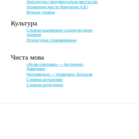
Архітектура і монументальне мистецтво
Управління якістю (Вакуленко А.В.)
Музичні терміни
Культура
Словник іншомовних соціокультурних
термінів
Літературне слововживання
Чиста мова
«Як ми говоримо» — Антоненко-
Давидович
Неправильно — правильно. Волощак
Словник англіцизмів
Словник-антисуржик