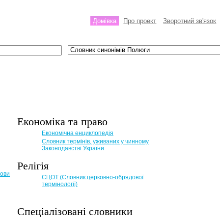
Домівка
Про проект
Зворотний зв'язок
Економіка та право
Eкономічна енциклопедія
Словник термінів, уживаних у чинному
Законодавстві України
Релігія
мови
СЦОТ (Словник церковно-обрядової
термінології)
Спеціалізовані словники