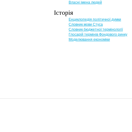
Власні імена людей
Історія
Енциклопедія політичної думки
Словник мови Стуса
Словник бюджетної термінології
Глосарій термінів Фондового ринку
Моделювання економіки