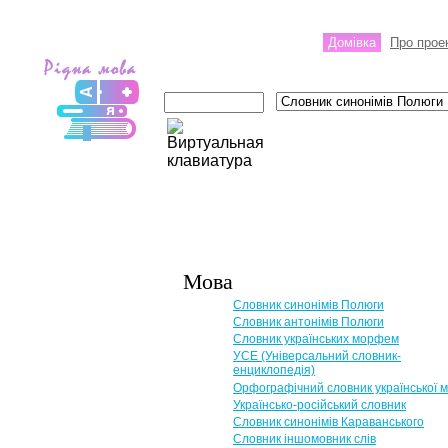
Домівка
Про прое
Мова
Словник синонімів Полюги
Словник антонімів Полюги
Словник українських морфем
УСЕ (Універсальний словник-
енциклопедія)
Орфографічний словник української 
Українсько-російський словник
Словник синонімів Караванського
Словник іншомовник слів