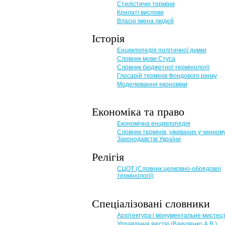
Стилістичні терміни
Крилаті вислови
Власні імена людей
Історія
Енциклопедія політичної думки
Словник мови Стуса
Словник бюджетної термінології
Глосарій термінів Фондового ринку
Моделювання економіки
Економіка та право
Eкономічна енциклопедія
Словник термінів, уживаних у чинном
Законодавстві України
Релігія
СЦОТ (Словник церковно-обрядової
термінології)
Спеціалізовані словники
Архітектура і монументальне мистец
Управління якістю (Вакуленко А.В.)