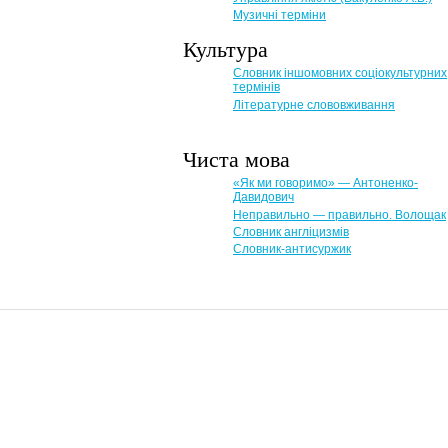
Музичні терміни
Культура
Словник іншомовних соціокультурних
термінів
Літературне слововживання
Чиста мова
«Як ми говоримо» — Антоненко-
Давидович
Неправильно — правильно. Волощак
Словник англіцизмів
Словник-антисуржик