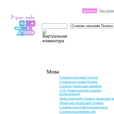
Домівка
Про прое
Мова
Словник синонімів Полюги
Словник антонімів Полюги
Словник українських морфем
УСЕ (Універсальний словник-
енциклопедія)
Орфографічний словник української 
Українсько-російський словник
Словник синонімів Караванського
Словник іншомовник слів