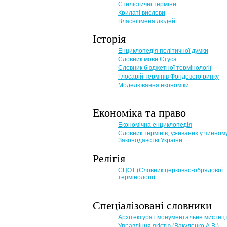
Стилістичні терміни
Крилаті вислови
Власні імена людей
Історія
Енциклопедія політичної думки
Словник мови Стуса
Словник бюджетної термінології
Глосарій термінів Фондового ринку
Моделювання економіки
Економіка та право
Eкономічна енциклопедія
Словник термінів, уживаних у чинном
Законодавстві України
Релігія
СЦОТ (Словник церковно-обрядової
термінології)
Спеціалізовані словники
Архітектура і монументальне мистец
Управління якістю (Вакуленко А.В.)