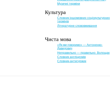
Музичні терміни
Культура
Словник іншомовних соціокультурних
термінів
Літературне слововживання
Чиста мова
«Як ми говоримо» — Антоненко-
Давидович
Неправильно — правильно. Волощак
Словник англіцизмів
Словник-антисуржик