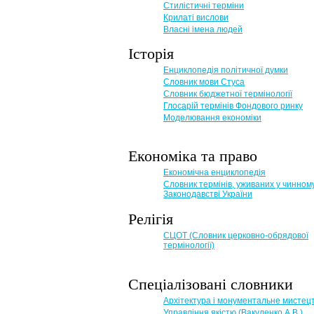
Стилістичні терміни
Крилаті вислови
Власні імена людей
Історія
Енциклопедія політичної думки
Словник мови Стуса
Словник бюджетної термінології
Глосарій термінів Фондового ринку
Моделювання економіки
Економіка та право
Eкономічна енциклопедія
Словник термінів, уживаних у чинном
Законодавстві України
Релігія
СЦОТ (Словник церковно-обрядової
термінології)
Спеціалізовані словники
Архітектура і монументальне мистец
Управління якістю (Вакуленко А.В.)