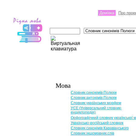
Домівка
Про прое
Мова
Словник синонімів Полюги
Словник антонімів Полюги
Словник українських морфем
УСЕ (Універсальний словник-
енциклопедія)
Орфографічний словник української 
Українсько-російський словник
Словник синонімів Караванського
Словник іншомовник слів