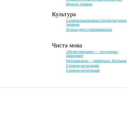
Музичні терміни
Культура
Словник іншомовних соціокультурних
термінів
Літературне слововживання
Чиста мова
«Як ми говоримо» — Антоненко-
Давидович
Неправильно — правильно. Волощак
Словник англіцизмів
Словник-антисуржик