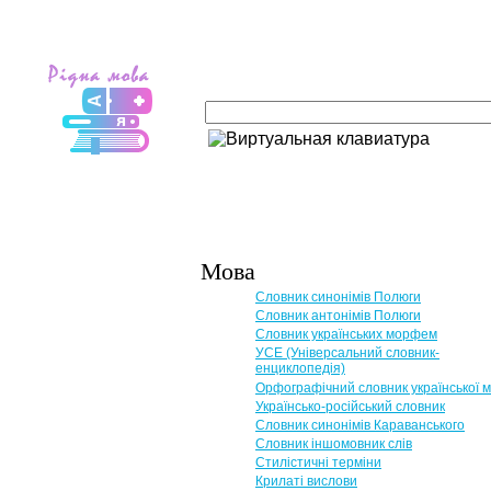
Мова
Словник синонімів Полюги
Словник антонімів Полюги
Словник українських морфем
УСЕ (Універсальний словник-
енциклопедія)
Орфографічний словник української 
Українсько-російський словник
Словник синонімів Караванського
Словник іншомовник слів
Стилістичні терміни
Крилаті вислови