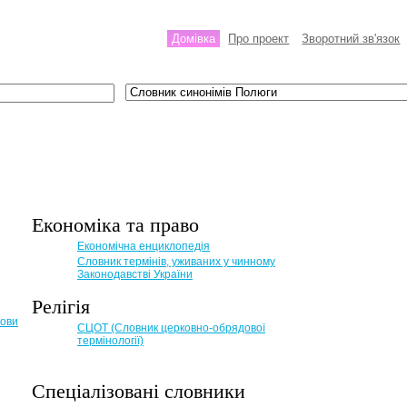
Домівка
Про проект
Зворотний зв'язок
Економіка та право
Eкономічна енциклопедія
Словник термінів, уживаних у чинному
Законодавстві України
Релігія
мови
СЦОТ (Словник церковно-обрядової
термінології)
Спеціалізовані словники