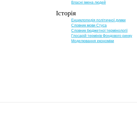
Власні імена людей
Історія
Енциклопедія політичної думки
Словник мови Стуса
Словник бюджетної термінології
Глосарій термінів Фондового ринку
Моделювання економіки