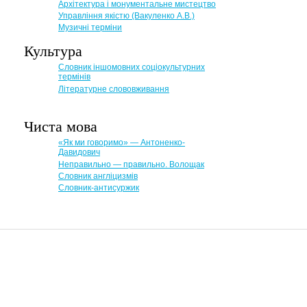
Архітектура і монументальне мистецтво
Управління якістю (Вакуленко А.В.)
Музичні терміни
Культура
Словник іншомовних соціокультурних
термінів
Літературне слововживання
Чиста мова
«Як ми говоримо» — Антоненко-
Давидович
Неправильно — правильно. Волощак
Словник англіцизмів
Словник-антисуржик