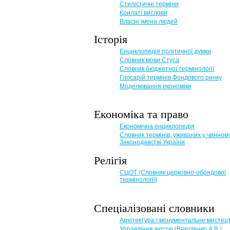
Стилістичні терміни
Крилаті вислови
Власні імена людей
Історія
Енциклопедія політичної думки
Словник мови Стуса
Словник бюджетної термінології
Глосарій термінів Фондового ринку
Моделювання економіки
Економіка та право
Eкономічна енциклопедія
Словник термінів, уживаних у чинном
Законодавстві України
Релігія
СЦОТ (Словник церковно-обрядової
термінології)
Спеціалізовані словники
Архітектура і монументальне мистец
Управління якістю (Вакуленко А.В.)