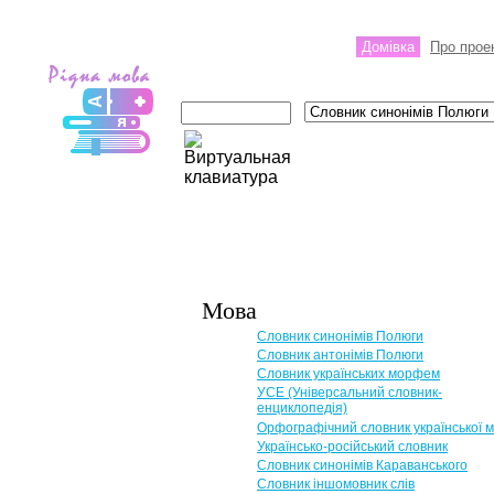
Домівка
Про прое
Мова
Словник синонімів Полюги
Словник антонімів Полюги
Словник українських морфем
УСЕ (Універсальний словник-
енциклопедія)
Орфографічний словник української 
Українсько-російський словник
Словник синонімів Караванського
Словник іншомовник слів