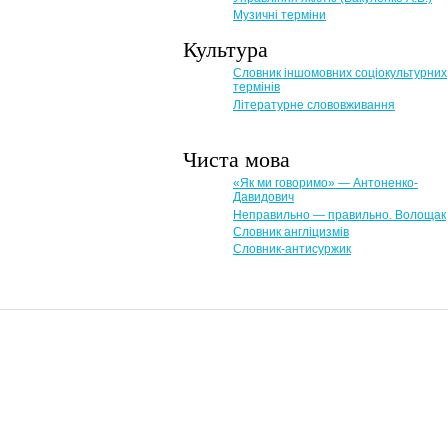
Музичні терміни
Культура
Словник іншомовних соціокультурних
термінів
Літературне слововживання
Чиста мова
«Як ми говоримо» — Антоненко-
Давидович
Неправильно — правильно. Волощак
Словник англіцизмів
Словник-антисуржик