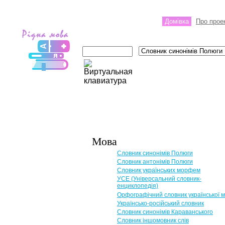
Домівка
Про прое
Мова
Словник синонімів Полюги
Словник антонімів Полюги
Словник українських морфем
УСЕ (Універсальний словник-
енциклопедія)
Орфографічний словник української 
Українсько-російський словник
Словник синонімів Караванського
Словник іншомовник слів