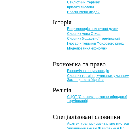
Стилістичні терміни
Крилаті вислови
Власні імена людей
Історія
Енциклопедія політичної думки
Словник мови Стуса
Словник бюджетної термінології
Глосарій термінів Фондового ринку
Моделювання економіки
Економіка та право
Eкономічна енциклопедія
Словник термінів, уживаних у чинном
Законодавстві України
Релігія
СЦОТ (Словник церковно-обрядової
термінології)
Спеціалізовані словники
Архітектура і монументальне мистец
Управління якістю (Вакуленко А.В.)