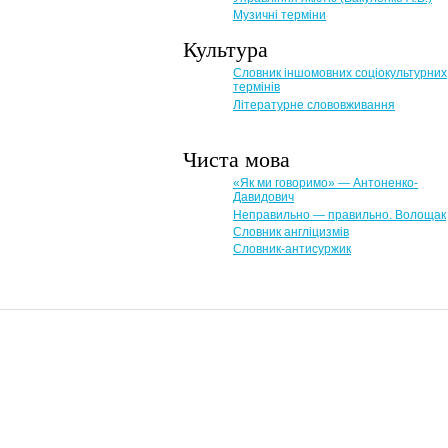
Музичні терміни
Культура
Словник іншомовних соціокультурних
термінів
Літературне слововживання
Чиста мова
«Як ми говоримо» — Антоненко-
Давидович
Неправильно — правильно. Волощак
Словник англіцизмів
Словник-антисуржик