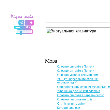
Мова
Словник синонімів Полюги
Словник антонімів Полюги
Словник українських морфем
УСЕ (Універсальний словник-
енциклопедія)
Орфографічний словник української 
Українсько-російський словник
Словник синонімів Караванського
Словник іншомовник слів
Стилістичні терміни
Крилаті вислови