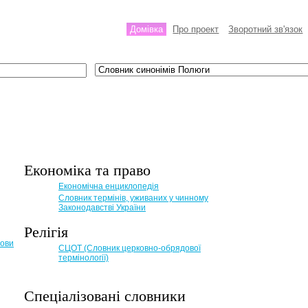
Домівка
Про проект
Зворотний зв'язок
Економіка та право
Eкономічна енциклопедія
Словник термінів, уживаних у чинному
Законодавстві України
Релігія
мови
СЦОТ (Словник церковно-обрядової
термінології)
Спеціалізовані словники