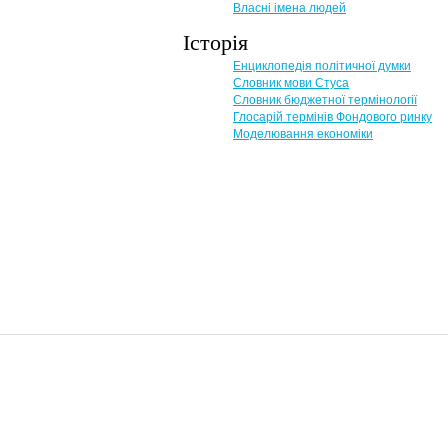
Власні імена людей
Історія
Енциклопедія політичної думки
Словник мови Стуса
Словник бюджетної термінології
Глосарій термінів Фондового ринку
Моделювання економіки