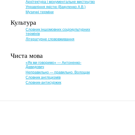
Архітектура і монументальне мистецтво
Управління якістю (Вакуленко А.В.)
Музичні терміни
Культура
Словник іншомовних соціокультурних
термінів
Літературне слововживання
Чиста мова
«Як ми говоримо» — Антоненко-
Давидович
Неправильно — правильно. Волощак
Словник англіцизмів
Словник-антисуржик