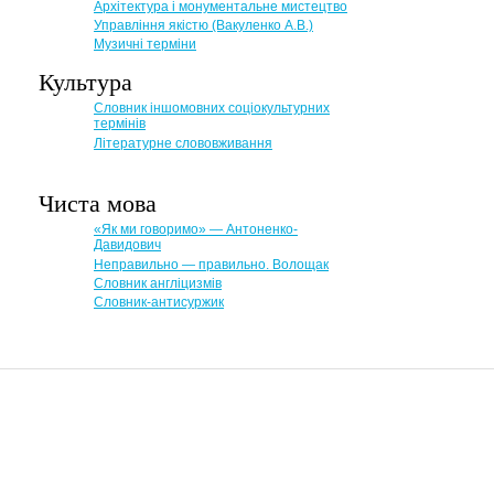
Архітектура і монументальне мистецтво
Управління якістю (Вакуленко А.В.)
Музичні терміни
Культура
Словник іншомовних соціокультурних
термінів
Літературне слововживання
Чиста мова
«Як ми говоримо» — Антоненко-
Давидович
Неправильно — правильно. Волощак
Словник англіцизмів
Словник-антисуржик