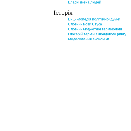
Власні імена людей
Історія
Енциклопедія політичної думки
Словник мови Стуса
Словник бюджетної термінології
Глосарій термінів Фондового ринку
Моделювання економіки