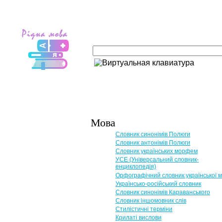
Мова
Словник синонімів Полюги
Словник антонімів Полюги
Словник українських морфем
УСЕ (Універсальний словник-
енциклопедія)
Орфографічний словник української 
Українсько-російський словник
Словник синонімів Караванського
Словник іншомовник слів
Стилістичні терміни
Крилаті вислови