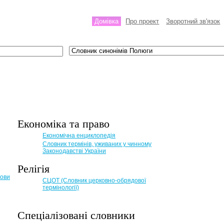
Домівка
Про проект
Зворотний зв'язок
Економіка та право
Eкономічна енциклопедія
Словник термінів, уживаних у чинному
Законодавстві України
Релігія
мови
СЦОТ (Словник церковно-обрядової
термінології)
Спеціалізовані словники