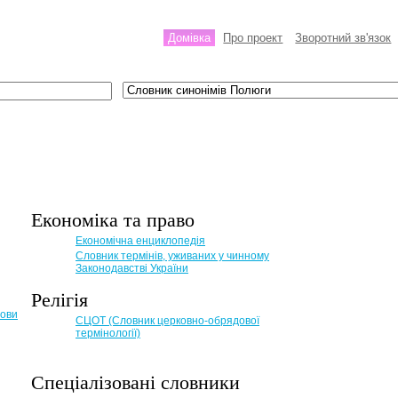
Домівка
Про проект
Зворотний зв'язок
Економіка та право
Eкономічна енциклопедія
Словник термінів, уживаних у чинному
Законодавстві України
Релігія
мови
СЦОТ (Словник церковно-обрядової
термінології)
Спеціалізовані словники