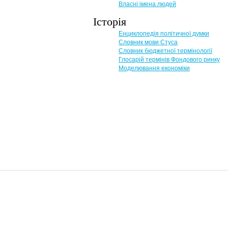
Власні імена людей
Історія
Енциклопедія політичної думки
Словник мови Стуса
Словник бюджетної термінології
Глосарій термінів Фондового ринку
Моделювання економіки