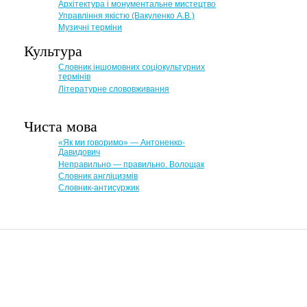
Архітектура і монументальне мистецтво
Управління якістю (Вакуленко А.В.)
Музичні терміни
Культура
Словник іншомовних соціокультурних
термінів
Літературне слововживання
Чиста мова
«Як ми говоримо» — Антоненко-
Давидович
Неправильно — правильно. Волощак
Словник англіцизмів
Словник-антисуржик