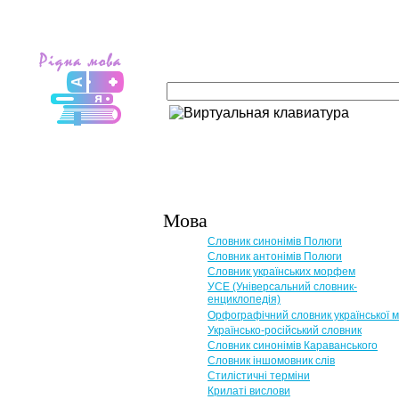
Мова
Словник синонімів Полюги
Словник антонімів Полюги
Словник українських морфем
УСЕ (Універсальний словник-
енциклопедія)
Орфографічний словник української 
Українсько-російський словник
Словник синонімів Караванського
Словник іншомовник слів
Стилістичні терміни
Крилаті вислови