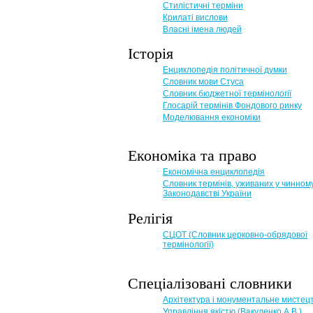
Стилістичні терміни
Крилаті вислови
Власні імена людей
Історія
Енциклопедія політичної думки
Словник мови Стуса
Словник бюджетної термінології
Глосарій термінів Фондового ринку
Моделювання економіки
Економіка та право
Eкономічна енциклопедія
Словник термінів, уживаних у чинном
Законодавстві України
Релігія
СЦОТ (Словник церковно-обрядової
термінології)
Спеціалізовані словники
Архітектура і монументальне мистец
Управління якістю (Вакуленко А.В.)