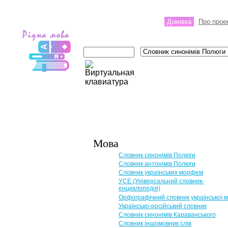
Домівка
Про прое
Мова
Словник синонімів Полюги
Словник антонімів Полюги
Словник українських морфем
УСЕ (Універсальний словник-
енциклопедія)
Орфографічний словник української 
Українсько-російський словник
Словник синонімів Караванського
Словник іншомовник слів