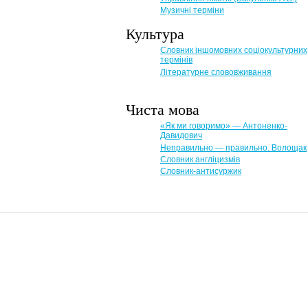
Музичні терміни
Культура
Словник іншомовних соціокультурних
термінів
Літературне слововживання
Чиста мова
«Як ми говоримо» — Антоненко-
Давидович
Неправильно — правильно. Волощак
Словник англіцизмів
Словник-антисуржик