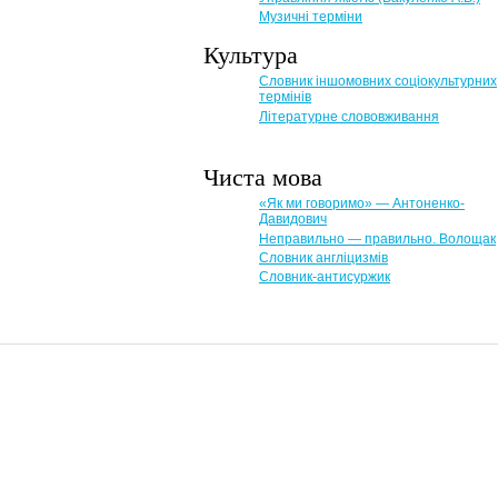
Музичні терміни
Культура
Словник іншомовних соціокультурних
термінів
Літературне слововживання
Чиста мова
«Як ми говоримо» — Антоненко-
Давидович
Неправильно — правильно. Волощак
Словник англіцизмів
Словник-антисуржик