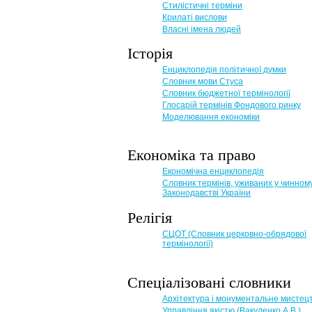
Стилістичні терміни
Крилаті вислови
Власні імена людей
Історія
Енциклопедія політичної думки
Словник мови Стуса
Словник бюджетної термінології
Глосарій термінів Фондового ринку
Моделювання економіки
Економіка та право
Eкономічна енциклопедія
Словник термінів, уживаних у чинном
Законодавстві України
Релігія
СЦОТ (Словник церковно-обрядової
термінології)
Спеціалізовані словники
Архітектура і монументальне мистец
Управління якістю (Вакуленко А.В.)