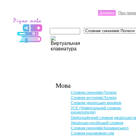
Домівка
Про прое
Мова
Словник синонімів Полюги
Словник антонімів Полюги
Словник українських морфем
УСЕ (Універсальний словник-
енциклопедія)
Орфографічний словник української 
Українсько-російський словник
Словник синонімів Караванського
Словник іншомовник слів