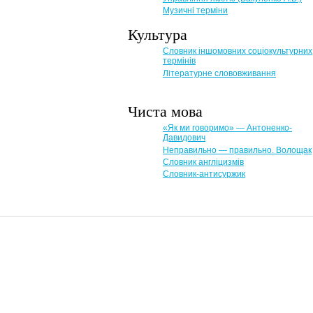
Музичні терміни
Культура
Словник іншомовних соціокультурних
термінів
Літературне слововживання
Чиста мова
«Як ми говоримо» — Антоненко-
Давидович
Неправильно — правильно. Волощак
Словник англіцизмів
Словник-антисуржик