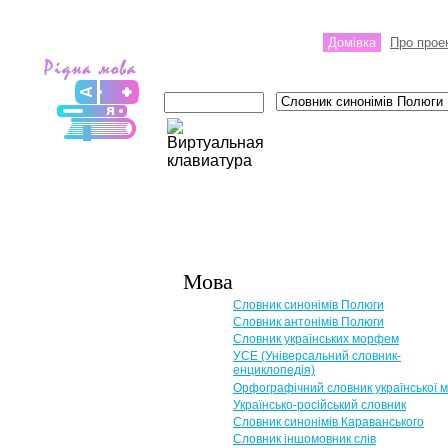
Домівка
Про прое
Мова
Словник синонімів Полюги
Словник антонімів Полюги
Словник українських морфем
УСЕ (Універсальний словник-
енциклопедія)
Орфографічний словник української 
Українсько-російський словник
Словник синонімів Караванського
Словник іншомовник слів