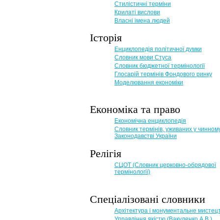
Стилістичні терміни
Крилаті вислови
Власні імена людей
Історія
Енциклопедія політичної думки
Словник мови Стуса
Словник бюджетної термінології
Глосарій термінів Фондового ринку
Моделювання економіки
Економіка та право
Eкономічна енциклопедія
Словник термінів, уживаних у чинном
Законодавстві України
Релігія
СЦОТ (Словник церковно-обрядової
термінології)
Спеціалізовані словники
Архітектура і монументальне мистец
Управління якістю (Вакуленко А.В.)