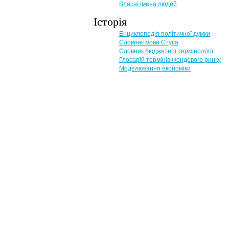
Власні імена людей
Історія
Енциклопедія політичної думки
Словник мови Стуса
Словник бюджетної термінології
Глосарій термінів Фондового ринку
Моделювання економіки