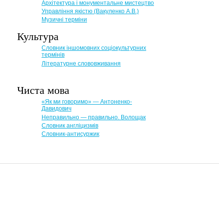
Архітектура і монументальне мистецтво
Управління якістю (Вакуленко А.В.)
Музичні терміни
Культура
Словник іншомовних соціокультурних
термінів
Літературне слововживання
Чиста мова
«Як ми говоримо» — Антоненко-
Давидович
Неправильно — правильно. Волощак
Словник англіцизмів
Словник-антисуржик