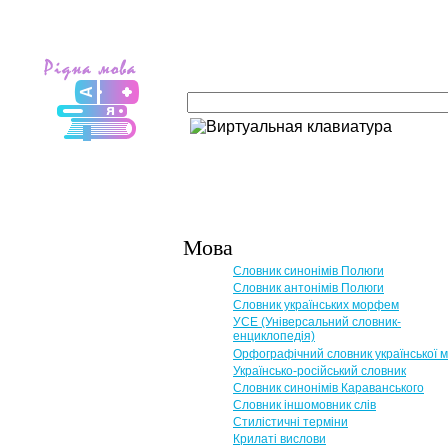
Мова
Словник синонімів Полюги
Словник антонімів Полюги
Словник українських морфем
УСЕ (Універсальний словник-
енциклопедія)
Орфографічний словник української 
Українсько-російський словник
Словник синонімів Караванського
Словник іншомовник слів
Стилістичні терміни
Крилаті вислови