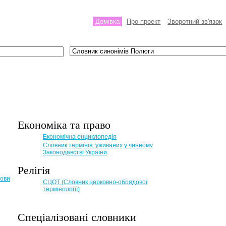
Домівка
Про проект
Зворотний зв'язок
Економіка та право
Eкономічна енциклопедія
Словник термінів, уживаних у чинному
Законодавстві України
Релігія
мови
СЦОТ (Словник церковно-обрядової
термінології)
Спеціалізовані словники