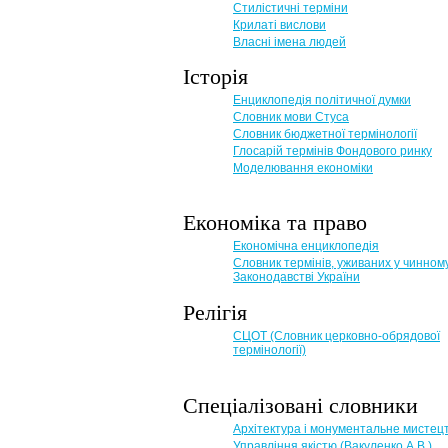
Стилістичні терміни
Крилаті вислови
Власні імена людей
Історія
Енциклопедія політичної думки
Словник мови Стуса
Словник бюджетної термінології
Глосарій термінів Фондового ринку
Моделювання економіки
Економіка та право
Eкономічна енциклопедія
Словник термінів, уживаних у чинном
Законодавстві України
Релігія
СЦОТ (Словник церковно-обрядової
термінології)
Спеціалізовані словники
Архітектура і монументальне мистец
Управління якістю (Вакуленко А.В.)