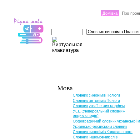
Домівка
Про прое
Мова
Словник синонімів Полюги
Словник антонімів Полюги
Словник українських морфем
УСЕ (Універсальний словник-
енциклопедія)
Орфографічний словник української 
Українсько-російський словник
Словник синонімів Караванського
Словник іншомовник слів