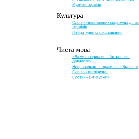
Музичні терміни
Культура
Словник іншомовних соціокультурних
термінів
Літературне слововживання
Чиста мова
«Як ми говоримо» — Антоненко-
Давидович
Неправильно — правильно. Волощак
Словник англіцизмів
Словник-антисуржик