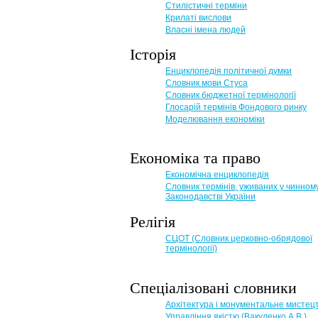
Стилістичні терміни
Крилаті вислови
Власні імена людей
Історія
Енциклопедія політичної думки
Словник мови Стуса
Словник бюджетної термінології
Глосарій термінів Фондового ринку
Моделювання економіки
Економіка та право
Eкономічна енциклопедія
Словник термінів, уживаних у чинном
Законодавстві України
Релігія
СЦОТ (Словник церковно-обрядової
термінології)
Спеціалізовані словники
Архітектура і монументальне мистец
Управління якістю (Вакуленко А.В.)