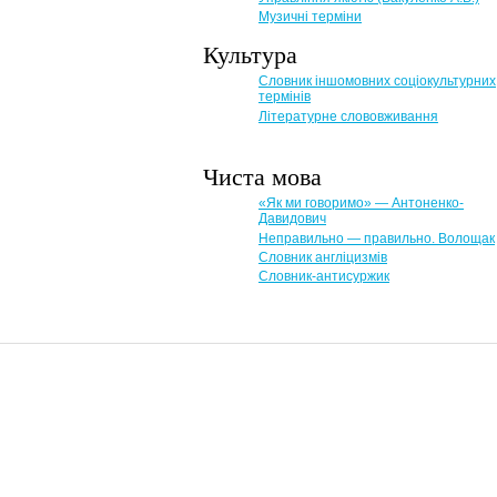
Музичні терміни
Культура
Словник іншомовних соціокультурних
термінів
Літературне слововживання
Чиста мова
«Як ми говоримо» — Антоненко-
Давидович
Неправильно — правильно. Волощак
Словник англіцизмів
Словник-антисуржик