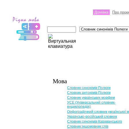
Домівка
Про прое
Мова
Словник синонімів Полюги
Словник антонімів Полюги
Словник українських морфем
УСЕ (Універсальний словник-
енциклопедія)
Орфографічний словник української 
Українсько-російський словник
Словник синонімів Караванського
Словник іншомовник слів