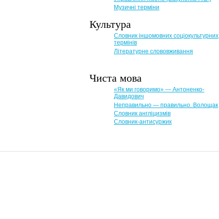
Музичні терміни
Культура
Словник іншомовних соціокультурних
термінів
Літературне слововживання
Чиста мова
«Як ми говоримо» — Антоненко-
Давидович
Неправильно — правильно. Волощак
Словник англіцизмів
Словник-антисуржик