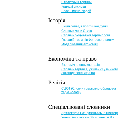
Стилістичні терміни
Крилаті вислови
Власні імена людей
Історія
Енциклопедія політичної думки
Словник мови Стуса
Словник бюджетної термінології
Глосарій термінів Фондового ринку
Моделювання економіки
Економіка та право
Eкономічна енциклопедія
Словник термінів, уживаних у чинном
Законодавстві України
Релігія
СЦОТ (Словник церковно-обрядової
термінології)
Спеціалізовані словники
Архітектура і монументальне мистец
Управління якістю (Вакуленко А.В.)