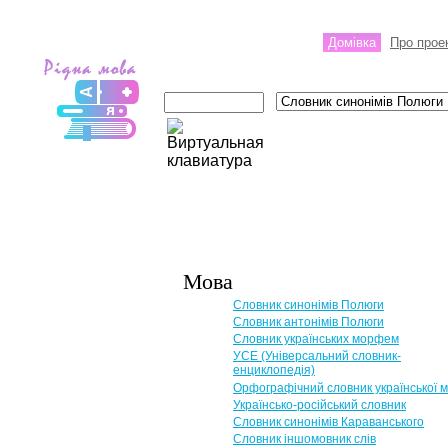
Домівка
Про прое
Мова
Словник синонімів Полюги
Словник антонімів Полюги
Словник українських морфем
УСЕ (Універсальний словник-
енциклопедія)
Орфографічний словник української 
Українсько-російський словник
Словник синонімів Караванського
Словник іншомовник слів