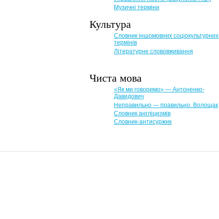
Музичні терміни
Культура
Словник іншомовних соціокультурних
термінів
Літературне слововживання
Чиста мова
«Як ми говоримо» — Антоненко-
Давидович
Неправильно — правильно. Волощак
Словник англіцизмів
Словник-антисуржик