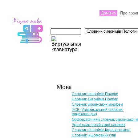
Домівка
Про прое
Мова
Словник синонімів Полюги
Словник антонімів Полюги
Словник українських морфем
УСЕ (Універсальний словник-
енциклопедія)
Орфографічний словник української 
Українсько-російський словник
Словник синонімів Караванського
Словник іншомовник слів