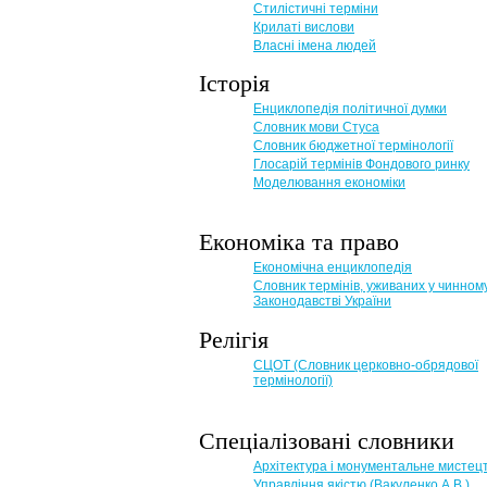
Стилістичні терміни
Крилаті вислови
Власні імена людей
Історія
Енциклопедія політичної думки
Словник мови Стуса
Словник бюджетної термінології
Глосарій термінів Фондового ринку
Моделювання економіки
Економіка та право
Eкономічна енциклопедія
Словник термінів, уживаних у чинном
Законодавстві України
Релігія
СЦОТ (Словник церковно-обрядової
термінології)
Спеціалізовані словники
Архітектура і монументальне мистец
Управління якістю (Вакуленко А.В.)