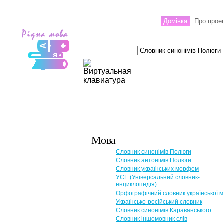
Домівка
Про прое
Мова
Словник синонімів Полюги
Словник антонімів Полюги
Словник українських морфем
УСЕ (Універсальний словник-
енциклопедія)
Орфографічний словник української 
Українсько-російський словник
Словник синонімів Караванського
Словник іншомовник слів