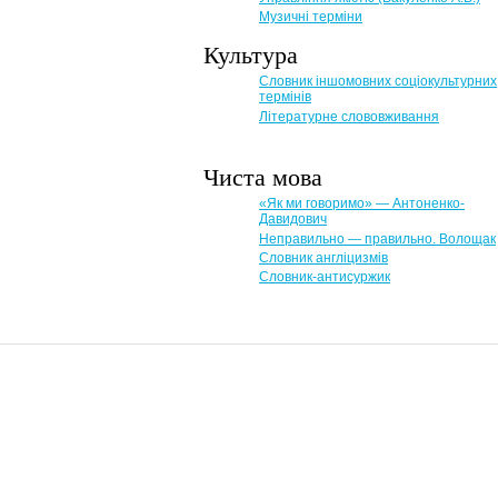
Музичні терміни
Культура
Словник іншомовних соціокультурних
термінів
Літературне слововживання
Чиста мова
«Як ми говоримо» — Антоненко-
Давидович
Неправильно — правильно. Волощак
Словник англіцизмів
Словник-антисуржик