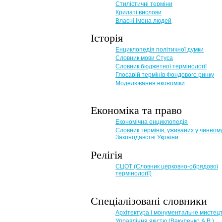
Стилістичні терміни
Крилаті вислови
Власні імена людей
Історія
Енциклопедія політичної думки
Словник мови Стуса
Словник бюджетної термінології
Глосарій термінів Фондового ринку
Моделювання економіки
Економіка та право
Eкономічна енциклопедія
Словник термінів, уживаних у чинном
Законодавстві України
Релігія
СЦОТ (Словник церковно-обрядової
термінології)
Спеціалізовані словники
Архітектура і монументальне мистец
Управління якістю (Вакуленко А.В.)