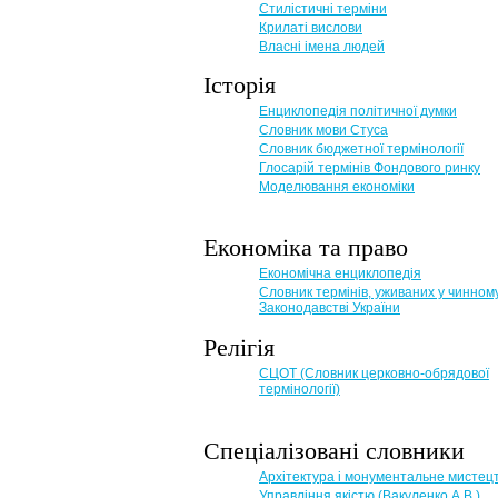
Стилістичні терміни
Крилаті вислови
Власні імена людей
Історія
Енциклопедія політичної думки
Словник мови Стуса
Словник бюджетної термінології
Глосарій термінів Фондового ринку
Моделювання економіки
Економіка та право
Eкономічна енциклопедія
Словник термінів, уживаних у чинном
Законодавстві України
Релігія
СЦОТ (Словник церковно-обрядової
термінології)
Спеціалізовані словники
Архітектура і монументальне мистец
Управління якістю (Вакуленко А.В.)