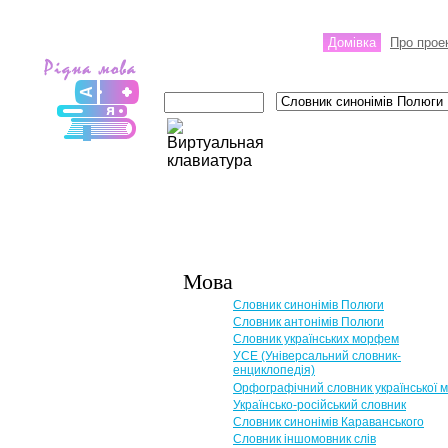
Домівка
Про прое
Мова
Словник синонімів Полюги
Словник антонімів Полюги
Словник українських морфем
УСЕ (Універсальний словник-
енциклопедія)
Орфографічний словник української 
Українсько-російський словник
Словник синонімів Караванського
Словник іншомовник слів