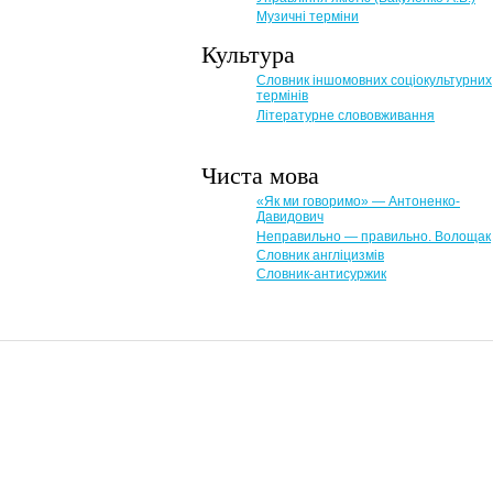
Музичні терміни
Культура
Словник іншомовних соціокультурних
термінів
Літературне слововживання
Чиста мова
«Як ми говоримо» — Антоненко-
Давидович
Неправильно — правильно. Волощак
Словник англіцизмів
Словник-антисуржик