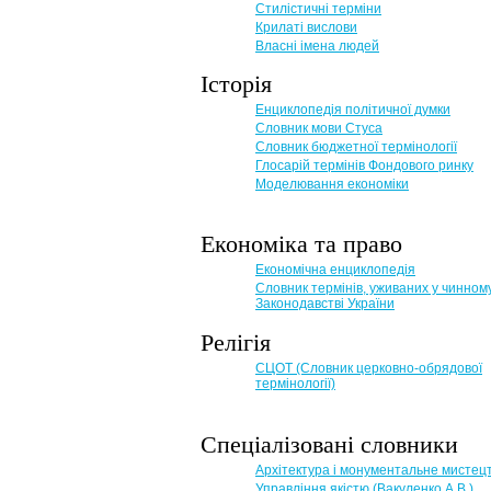
Стилістичні терміни
Крилаті вислови
Власні імена людей
Історія
Енциклопедія політичної думки
Словник мови Стуса
Словник бюджетної термінології
Глосарій термінів Фондового ринку
Моделювання економіки
Економіка та право
Eкономічна енциклопедія
Словник термінів, уживаних у чинном
Законодавстві України
Релігія
СЦОТ (Словник церковно-обрядової
термінології)
Спеціалізовані словники
Архітектура і монументальне мистец
Управління якістю (Вакуленко А.В.)