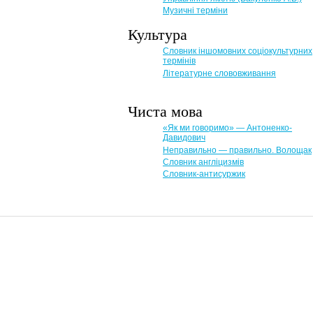
Музичні терміни
Культура
Словник іншомовних соціокультурних
термінів
Літературне слововживання
Чиста мова
«Як ми говоримо» — Антоненко-
Давидович
Неправильно — правильно. Волощак
Словник англіцизмів
Словник-антисуржик