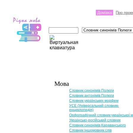
Домівка
Про прое
Мова
Словник синонімів Полюги
Словник антонімів Полюги
Словник українських морфем
УСЕ (Універсальний словник-
енциклопедія)
Орфографічний словник української 
Українсько-російський словник
Словник синонімів Караванського
Словник іншомовник слів