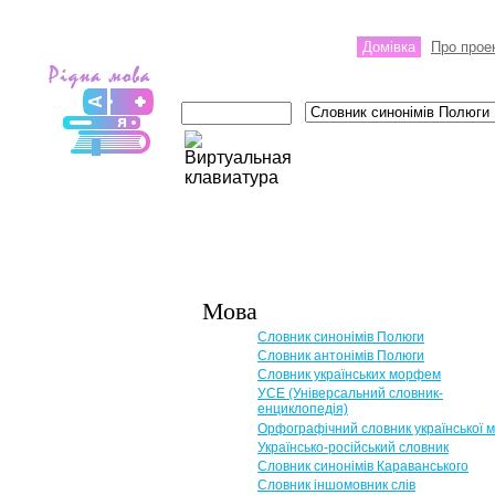
Домівка
Про прое
Мова
Словник синонімів Полюги
Словник антонімів Полюги
Словник українських морфем
УСЕ (Універсальний словник-
енциклопедія)
Орфографічний словник української 
Українсько-російський словник
Словник синонімів Караванського
Словник іншомовник слів