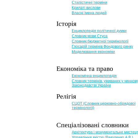
Стилістичні терміни
Крилаті вислови
Власні імена людей
Історія
Енциклопедія політичної думки
Словник мови Стуса
Словник бюджетної термінології
Глосарій термінів Фондового ринку
Моделювання економіки
Економіка та право
Eкономічна енциклопедія
Словник термінів, уживаних у чинном
Законодавстві України
Релігія
СЦОТ (Словник церковно-обрядової
термінології)
Спеціалізовані словники
Архітектура і монументальне мистец
Управління якістю (Вакуленко А.В.)