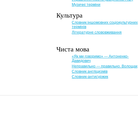
Музичні терміни
Культура
Словник іншомовних соціокультурних
термінів
Літературне слововживання
Чиста мова
«Як ми говоримо» — Антоненко-
Давидович
Неправильно — правильно. Волощак
Словник англіцизмів
Словник-антисуржик