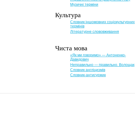
Музичні терміни
Культура
Словник іншомовних соціокультурних
термінів
Літературне слововживання
Чиста мова
«Як ми говоримо» — Антоненко-
Давидович
Неправильно — правильно. Волощак
Словник англіцизмів
Словник-антисуржик