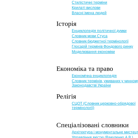
Стилістичні терміни
Крилаті вислови
Власні імена людей
Історія
Енциклопедія політичної думки
Словник мови Стуса
Словник бюджетної термінології
Глосарій термінів Фондового ринку
Моделювання економіки
Економіка та право
Eкономічна енциклопедія
Словник термінів, уживаних у чинном
Законодавстві України
Релігія
СЦОТ (Словник церковно-обрядової
термінології)
Спеціалізовані словники
Архітектура і монументальне мистец
Управління якістю (Вакуленко А.В.)