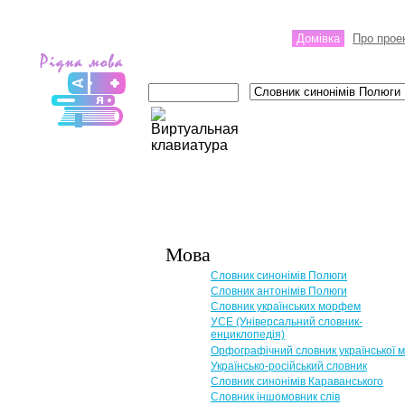
Домівка
Про прое
Мова
Словник синонімів Полюги
Словник антонімів Полюги
Словник українських морфем
УСЕ (Універсальний словник-
енциклопедія)
Орфографічний словник української 
Українсько-російський словник
Словник синонімів Караванського
Словник іншомовник слів