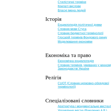
Стилістичні терміни
Крилаті вислови
Власні імена людей
Історія
Енциклопедія політичної думки
Словник мови Стуса
Словник бюджетної термінології
Глосарій термінів Фондового ринку
Моделювання економіки
Економіка та право
Eкономічна енциклопедія
Словник термінів, уживаних у чинном
Законодавстві України
Релігія
СЦОТ (Словник церковно-обрядової
термінології)
Спеціалізовані словники
Архітектура і монументальне мистец
Управління якістю (Вакуленко А.В.)