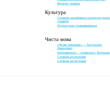
Музичні терміни
Культура
Словник іншомовних соціокультурних
термінів
Літературне слововживання
Чиста мова
«Як ми говоримо» — Антоненко-
Давидович
Неправильно — правильно. Волощак
Словник англіцизмів
Словник-антисуржик