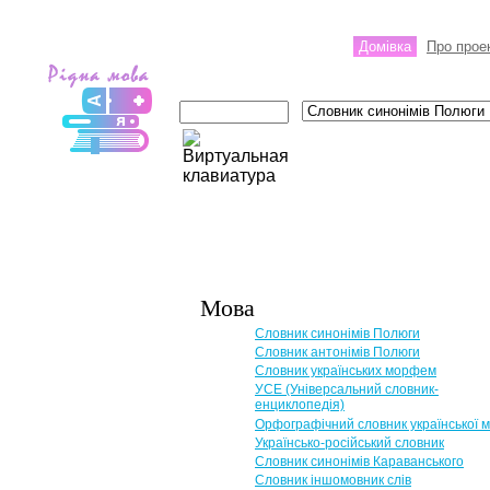
Домівка
Про прое
Мова
Словник синонімів Полюги
Словник антонімів Полюги
Словник українських морфем
УСЕ (Універсальний словник-
енциклопедія)
Орфографічний словник української 
Українсько-російський словник
Словник синонімів Караванського
Словник іншомовник слів