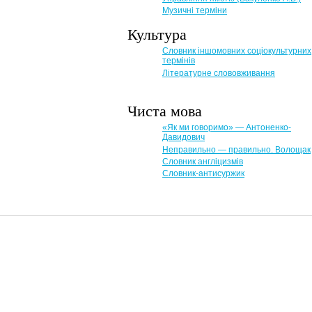
Музичні терміни
Культура
Словник іншомовних соціокультурних
термінів
Літературне слововживання
Чиста мова
«Як ми говоримо» — Антоненко-
Давидович
Неправильно — правильно. Волощак
Словник англіцизмів
Словник-антисуржик