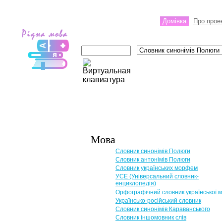
Домівка
Про прое
Мова
Словник синонімів Полюги
Словник антонімів Полюги
Словник українських морфем
УСЕ (Універсальний словник-
енциклопедія)
Орфографічний словник української 
Українсько-російський словник
Словник синонімів Караванського
Словник іншомовник слів