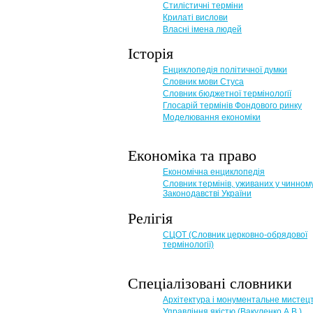
Стилістичні терміни
Крилаті вислови
Власні імена людей
Історія
Енциклопедія політичної думки
Словник мови Стуса
Словник бюджетної термінології
Глосарій термінів Фондового ринку
Моделювання економіки
Економіка та право
Eкономічна енциклопедія
Словник термінів, уживаних у чинном
Законодавстві України
Релігія
СЦОТ (Словник церковно-обрядової
термінології)
Спеціалізовані словники
Архітектура і монументальне мистец
Управління якістю (Вакуленко А.В.)