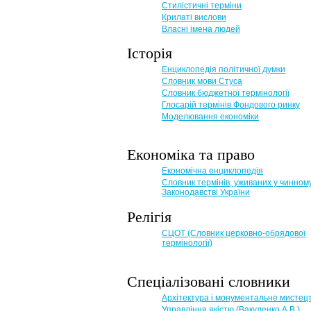
Стилістичні терміни
Крилаті вислови
Власні імена людей
Історія
Енциклопедія політичної думки
Словник мови Стуса
Словник бюджетної термінології
Глосарій термінів Фондового ринку
Моделювання економіки
Економіка та право
Eкономічна енциклопедія
Словник термінів, уживаних у чинном
Законодавстві України
Релігія
СЦОТ (Словник церковно-обрядової
термінології)
Спеціалізовані словники
Архітектура і монументальне мистец
Управління якістю (Вакуленко А.В.)