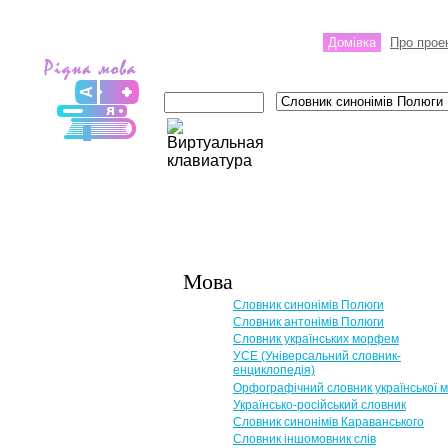
Домівка
Про прое
Мова
Словник синонімів Полюги
Словник антонімів Полюги
Словник українських морфем
УСЕ (Універсальний словник-
енциклопедія)
Орфографічний словник української 
Українсько-російський словник
Словник синонімів Караванського
Словник іншомовник слів