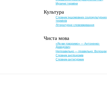
Музичні терміни
Культура
Словник іншомовних соціокультурних
термінів
Літературне слововживання
Чиста мова
«Як ми говоримо» — Антоненко-
Давидович
Неправильно — правильно. Волощак
Словник англіцизмів
Словник-антисуржик