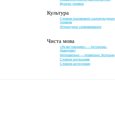
Музичні терміни
Культура
Словник іншомовних соціокультурних
термінів
Літературне слововживання
Чиста мова
«Як ми говоримо» — Антоненко-
Давидович
Неправильно — правильно. Волощак
Словник англіцизмів
Словник-антисуржик