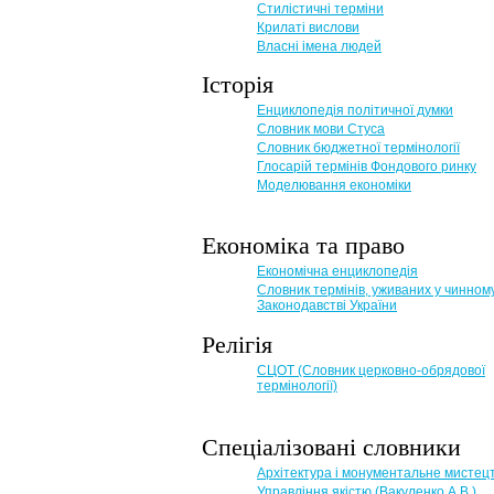
Стилістичні терміни
Крилаті вислови
Власні імена людей
Історія
Енциклопедія політичної думки
Словник мови Стуса
Словник бюджетної термінології
Глосарій термінів Фондового ринку
Моделювання економіки
Економіка та право
Eкономічна енциклопедія
Словник термінів, уживаних у чинном
Законодавстві України
Релігія
СЦОТ (Словник церковно-обрядової
термінології)
Спеціалізовані словники
Архітектура і монументальне мистец
Управління якістю (Вакуленко А.В.)