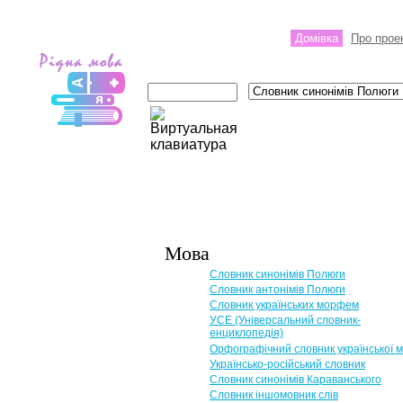
Домівка
Про прое
Мова
Словник синонімів Полюги
Словник антонімів Полюги
Словник українських морфем
УСЕ (Універсальний словник-
енциклопедія)
Орфографічний словник української 
Українсько-російський словник
Словник синонімів Караванського
Словник іншомовник слів