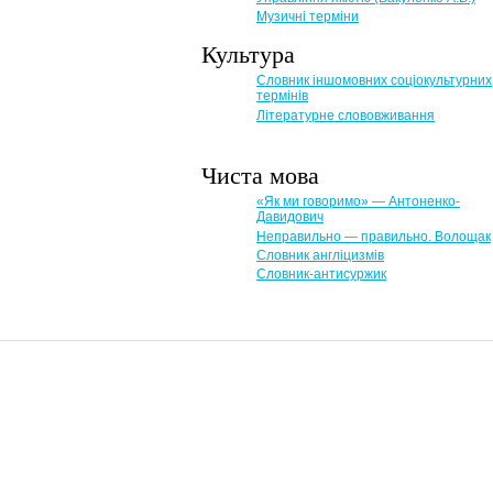
Музичні терміни
Культура
Словник іншомовних соціокультурних
термінів
Літературне слововживання
Чиста мова
«Як ми говоримо» — Антоненко-
Давидович
Неправильно — правильно. Волощак
Словник англіцизмів
Словник-антисуржик