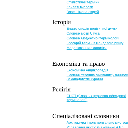
Стилістичні терміни
Крилаті вислови
Власні імена людей
Історія
Енциклопедія політичної думки
Словник мови Стуса
Словник бюджетної термінології
Глосарій термінів Фондового ринку
Моделювання економіки
Економіка та право
Eкономічна енциклопедія
Словник термінів, уживаних у чинном
Законодавстві України
Релігія
СЦОТ (Словник церковно-обрядової
термінології)
Спеціалізовані словники
Архітектура і монументальне мистец
Управління якістю (Вакуленко А.В.)