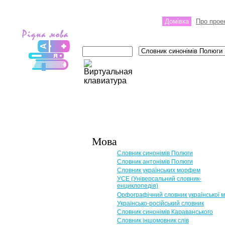
Домівка
Про прое
Мова
Словник синонімів Полюги
Словник антонімів Полюги
Словник українських морфем
УСЕ (Універсальний словник-
енциклопедія)
Орфографічний словник української 
Українсько-російський словник
Словник синонімів Караванського
Словник іншомовник слів