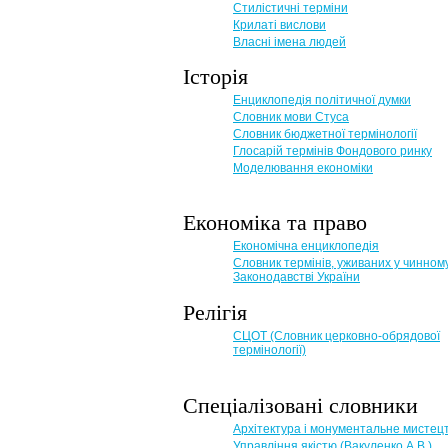
Стилістичні терміни
Крилаті вислови
Власні імена людей
Історія
Енциклопедія політичної думки
Словник мови Стуса
Словник бюджетної термінології
Глосарій термінів Фондового ринку
Моделювання економіки
Економіка та право
Eкономічна енциклопедія
Словник термінів, уживаних у чинном
Законодавстві України
Релігія
СЦОТ (Словник церковно-обрядової
термінології)
Спеціалізовані словники
Архітектура і монументальне мистец
Управління якістю (Вакуленко А.В.)