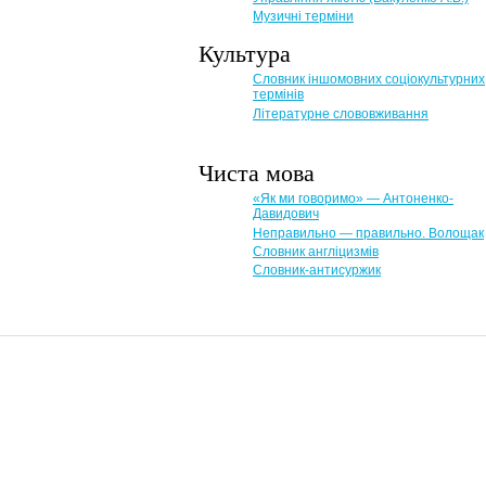
Музичні терміни
Культура
Словник іншомовних соціокультурних
термінів
Літературне слововживання
Чиста мова
«Як ми говоримо» — Антоненко-
Давидович
Неправильно — правильно. Волощак
Словник англіцизмів
Словник-антисуржик