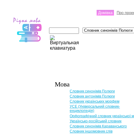
Домівка
Про прое
Мова
Словник синонімів Полюги
Словник антонімів Полюги
Словник українських морфем
УСЕ (Універсальний словник-
енциклопедія)
Орфографічний словник української 
Українсько-російський словник
Словник синонімів Караванського
Словник іншомовник слів